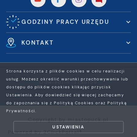
GODZINY PRACY URZĘDU
KONTAKT
Strona korzysta z plików cookies w celu realizacji
usług. Możesz określić warunki przechowywania lub
Odwiedzin: 3738159
dostępu do plików cookies klikając przycisk
Online: 104
Ustawienia. Aby dowiedzieć się więcej zachęcamy
do zapoznania się z Polityką Cookies oraz Polityką
Prywatności.
ZAPISZ WYBRANE
Copyright by miastopuck.pl
USTAWIENIA
ZEZWÓL NA WSZYSTKIE
Powered by
2ClickPortal®