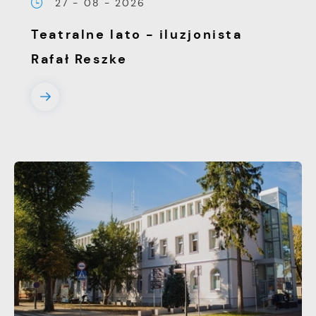
27 - 08 - 2026
pojawić się na stronach podmiotów trzecich
Teatralne lato - iluzjonista
lub firm będących naszymi partnerami oraz
innych dostawców usług. Firmy te działają w
Rafał Reszke
charakterze pośredników prezentujących nasze
treści w postaci wiadomości, ofert,
komunikatów mediów społecznościowych.