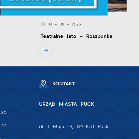
że
13 - 08 - 2026
Teatralne lato - Roszpunka
ia
KONTAKT
URZĄD MIASTA PUCK
:30
:30
ul. 1 Maja 13, 84-100 Puck
w.
ie
 i