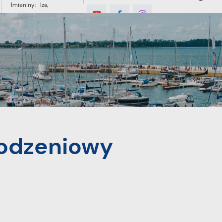
Imieniny: Iza,
Cyprian, Dominik
°C
E
MIESZKANIEC
TURYSTYKA
INWES
odzeniowy