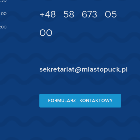
:30
+48 58 673 05
:00
na
:00
00
sekretariat@miastopuck.pl
FORMULARZ KONTAKTOWY