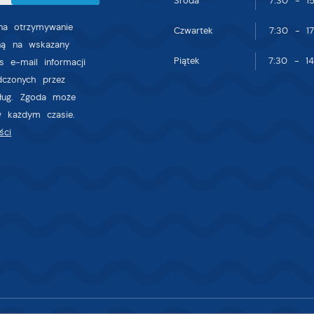
Środa
7:30 - 15
gody na analityczne pliki cookies gwarantuje dostępność wszystkich
ktualności na stronach naszych partnerów.
nkcjonalności.
a otrzymywanie
Czwartek
7:30 - 17
zną na wskazany
romocyjne pliki cookies służą do prezentowania Ci naszych komunikatów 
ięcej
Piątek
7:30 - 14
odstawie analizy Twoich upodobań oraz Twoich zwyczajów dotyczących
s e-mail informacji
rzeglądanej witryny internetowej. Treści promocyjne mogą pojawić się na
dczonych przez
tronach podmiotów trzecich lub firm będących naszymi partnerami oraz
sług. Zgoda może
nnych dostawców usług. Firmy te działają w charakterze pośredników
w każdym czasie.
rezentujących nasze treści w postaci wiadomości, ofert, komunikatów
ści
ediów społecznościowych.