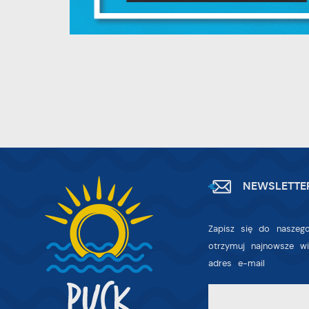
w
dz
F
T
w
f
D
W
z
i
p
A
na
NEWSLETTE
A
T
Zapisz się do naszego
C
W
otrzymuj najnowsze w
w
adres e-mail
o
s
R
Z
D