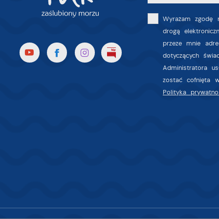
z
a
fu
Wyrażam zgodę n
drogą elektronic
P
W
p
przeze mnie adre
p
dotyczących świa
s
Administratora u
i
zostać cofnięta 
p
Polityka prywatno
m