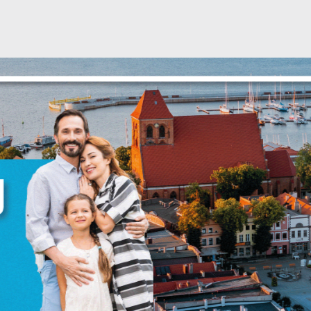
stawienia
zanujemy Twoją prywatność. Możesz zmienić ustawienia cookies lub
aakceptować je wszystkie. W dowolnym momencie możesz dokonać zmian
woich ustawień.
iezbędne
iezbędne pliki cookies służą do prawidłowego funkcjonowania strony
nternetowej i umożliwiają Ci komfortowe korzystanie z oferowanych przez
s usług.
liki cookies odpowiadają na podejmowane przez Ciebie działania w celu
ięcej
.in. dostosowania Twoich ustawień preferencji prywatności, logowania czy