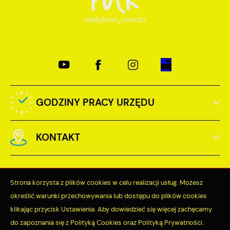
GODZINY PRACY URZĘDU
KONTAKT
Strona korzysta z plików cookies w celu realizacji usług. Możesz
określić warunki przechowywania lub dostępu do plików cookies
Odwiedzin: 3746044
klikając przycisk Ustawienia. Aby dowiedzieć się więcej zachęcamy
do zapoznania się z Polityką Cookies oraz Polityką Prywatności.
Online: 352