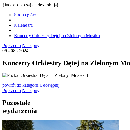
{index_ob_css}{index_ob_js}
Strona główna
Kalendarz
Koncerty Orkiestry Dętej na Zielonym Mostku
Poprzedni
Następny
09 - 08 - 2024
Koncerty Orkiestry Dętej na Zielonym Mo
powrót
do kategorii
Udostępnij
Poprzedni
Następny
Pozostałe
wydarzenia