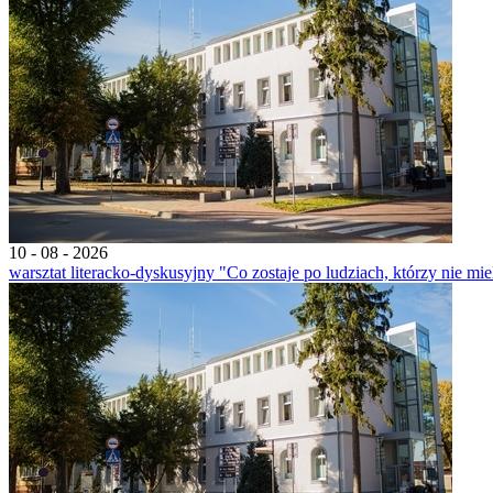
10 - 08 - 2026
warsztat literacko-dyskusyjny "Co zostaje po ludziach, którzy nie mi