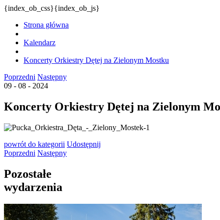
{index_ob_css}{index_ob_js}
Strona główna
Kalendarz
Koncerty Orkiestry Dętej na Zielonym Mostku
Poprzedni
Następny
09 - 08 - 2024
Koncerty Orkiestry Dętej na Zielonym Mo
powrót
do kategorii
Udostępnij
Poprzedni
Następny
Pozostałe
wydarzenia