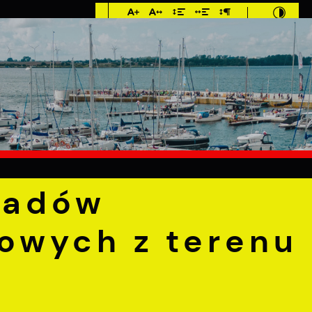
Imieniny: Iza,
Cyprian, Dominik
°C
E
MIESZKANIEC
TURYSTYKA
INWEST
elkogabarytowych z terenu Miasta Puck
padów
owych z terenu