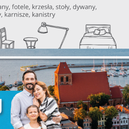
Ustawienia
zanujemy Twoją prywatność. Możesz zmienić ustawienia cookie
ub zaakceptować je wszystkie. W dowolnym momencie możesz
okonać zmiany swoich ustawień.
iezbędne
iezbędne pliki cookies służą do prawidłowego funkcjonowania
trony internetowej i umożliwiają Ci komfortowe korzystanie z
ferowanych przez nas usług.
liki cookies odpowiadają na podejmowane przez Ciebie działani
ięcej
 celu m.in. dostosowania Twoich ustawień preferencji
rywatności, logowania czy wypełniania formularzy. Dzięki pliko