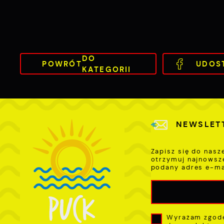
p
l
u
p
k
DO
POWRÓT
UDOS
KATEGORII
NEWSLET
Zapisz się do nasz
otrzymuj najnowsz
podany adres e-ma
Wyrażam zgodę