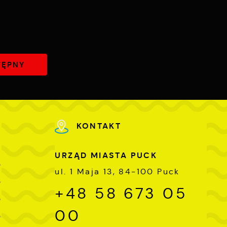
TĘPNY
KONTAKT
URZĄD MIASTA PUCK
0
ul. 1 Maja 13, 84-100 Puck
0
+48 58 673 05
0
00
0