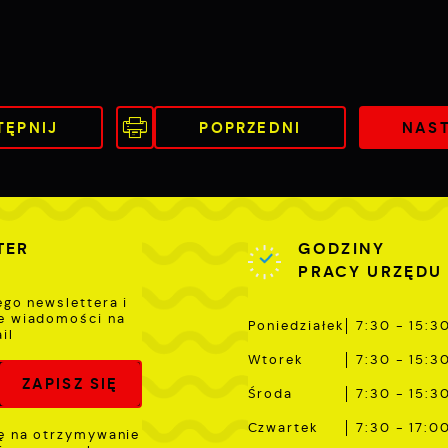
romocyjne mogą pojawić się na stronach podmiotów trzecich
ub firm będących naszymi partnerami oraz innych dostawców
sług. Firmy te działają w charakterze pośredników
rezentujących nasze treści w postaci wiadomości, ofert,
omunikatów mediów społecznościowych.
TĘPNIJ
POPRZEDNI
NAS
TER
GODZINY
PRACY URZĘDU
ego newslettera i
e wiadomości na
Poniedziałek
7:30 - 15:3
il
Wtorek
7:30 - 15:3
Środa
7:30 - 15:3
Czwartek
7:30 - 17:0
 na otrzymywanie