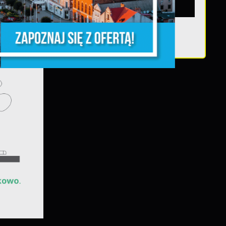
Teatralne lato -
Roszpunka
e
e
e
e
h
i