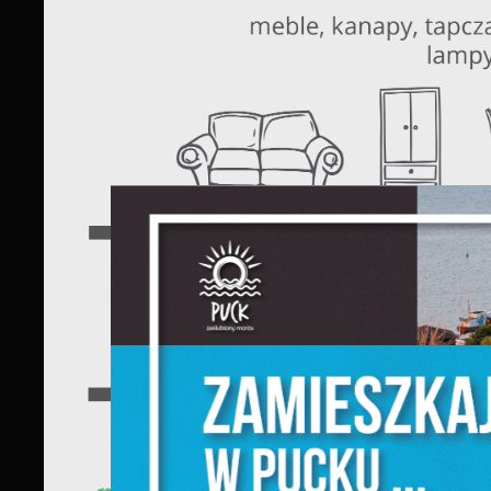
S
l
d
N
N
s
o
P
W
w
p