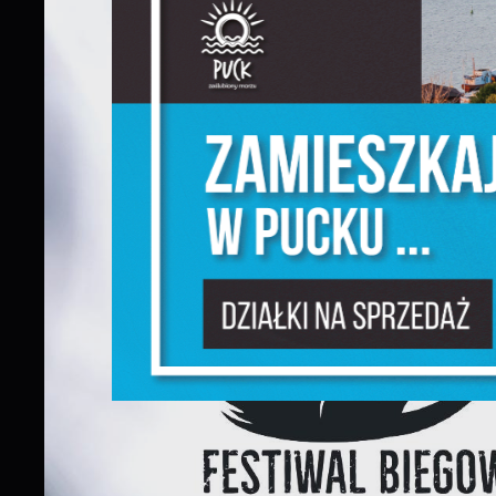
j
N
N
u
P
W
d
f
F
T
w
f
D
W
f
p
g
A