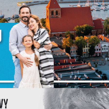
e wszystkie. W dowolnym momencie możesz dokonać zmiany swoich ustawień.
iezbędne
iezbędne pliki cookies służą do prawidłowego funkcjonowania strony internetowej 
możliwiają Ci komfortowe korzystanie z oferowanych przez nas usług.
liki cookies odpowiadają na podejmowane przez Ciebie działania w celu m.in.
ięcej
ostosowania Twoich ustawień preferencji prywatności, logowania czy wypełniania
ormularzy. Dzięki plikom cookies strona, z której korzystasz, może działać bez zakłóce
unkcjonalne i personalizacyjne
ego typu pliki cookies umożliwiają stronie internetowej zapamiętanie
prowadzonych przez Ciebie ustawień oraz personalizację określonych
unkcjonalności czy prezentowanych treści.
ZAPISZ WYBRANE
zięki tym plikom cookies możemy zapewnić Ci większy komfort korzystania z
ięcej
ZEZWÓL NA WSZYSTKIE
unkcjonalności naszej strony poprzez dopasowanie jej do Twoich indywidualnych
referencji. Wyrażenie zgody na funkcjonalne i personalizacyjne pliki cookies
warantuje dostępność większej ilości funkcji na stronie.
nalityczne