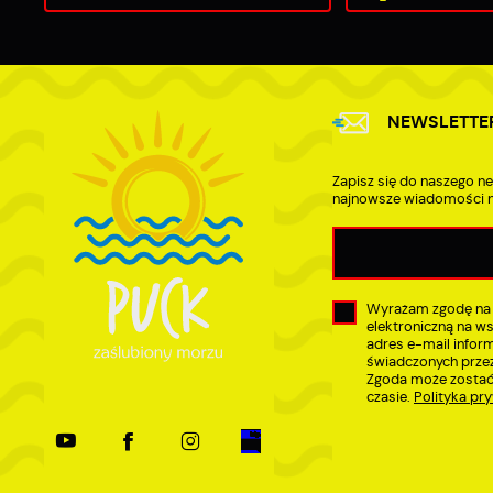
NEWSLETTE
Zapisz się do naszego ne
najnowsze wiadomości n
Wyrażam zgodę na
elektroniczną na w
adres e-mail infor
świadczonych przez
Zgoda może zostać
czasie.
Polityka pr