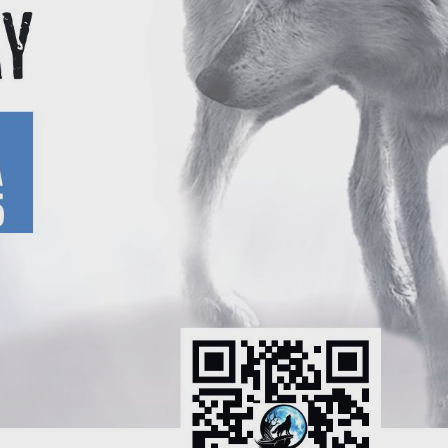
nalityczne pliki cookies pomagają nam rozwijać się i dostosowywać do Twoich
otrzeb.
ookies analityczne pozwalają na uzyskanie informacji w zakresie wykorzystywania
ięcej
itryny internetowej, miejsca oraz częstotliwości, z jaką odwiedzane są nasze serwis
ww. Dane pozwalają nam na ocenę naszych serwisów internetowych pod względe
ch popularności wśród użytkowników. Zgromadzone informacje są przetwarzane w
ormie zanonimizowanej. Wyrażenie zgody na analityczne pliki cookies gwarantuje
eklamowe
ostępność wszystkich funkcjonalności.
zięki reklamowym plikom cookies prezentujemy Ci najciekawsze informacje i
ktualności na stronach naszych partnerów.
romocyjne pliki cookies służą do prezentowania Ci naszych komunikatów na
ięcej
odstawie analizy Twoich upodobań oraz Twoich zwyczajów dotyczących przeglądan
itryny internetowej. Treści promocyjne mogą pojawić się na stronach podmiotów
rzecich lub firm będących naszymi partnerami oraz innych dostawców usług. Firmy
e działają w charakterze pośredników prezentujących nasze treści w postaci
iadomości, ofert, komunikatów mediów społecznościowych.