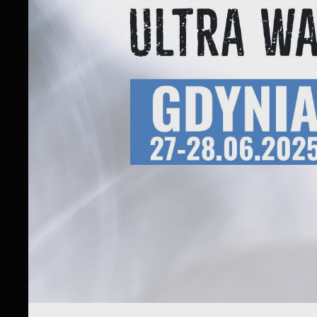
A
p
C
W
w
w
i
f
R
d
D
a
P
W
p
w
t
t
w