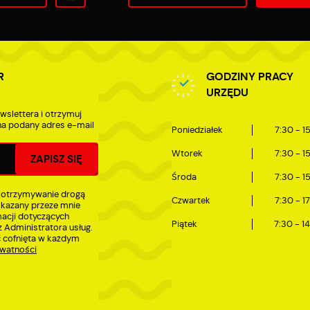
R
GODZINY PRACY
URZĘDU
wslettera i otrzymuj
a podany adres e-mail
Poniedziałek
7:30 - 1
Wtorek
7:30 - 1
Środa
7:30 - 1
 otrzymywanie drogą
Czwartek
7:30 - 1
skazany przeze mnie
macji dotyczących
Piątek
7:30 - 1
 Administratora usług.
 cofnięta w każdym
ywatności