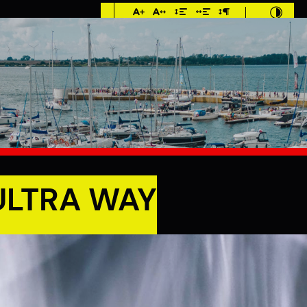
Imieniny: Sława,
Jakub, Stefan
MIESZKANIEC
TURYSTYKA
INWES
 ULTRA WAY