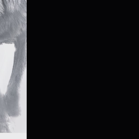
y
m
ej