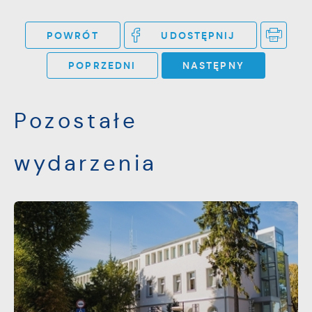
pojawić się na stronach podmiotów trzecich
POWRÓT
UDOSTĘPNIJ
lub firm będących naszymi partnerami oraz
innych dostawców usług. Firmy te działają w
POPRZEDNI
NASTĘPNY
charakterze pośredników prezentujących nasze
treści w postaci wiadomości, ofert,
Pozostałe
komunikatów mediów społecznościowych.
wydarzenia