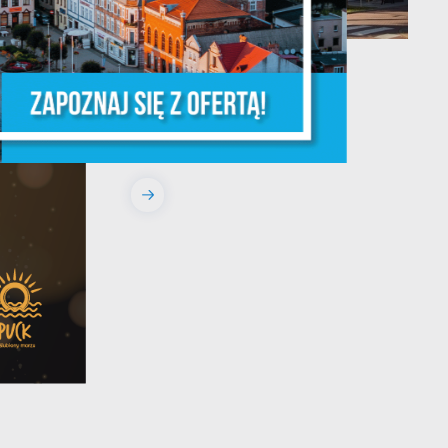
a
13 - 08 - 2026
m
Teatralne lato -
Roszpunka
e
e