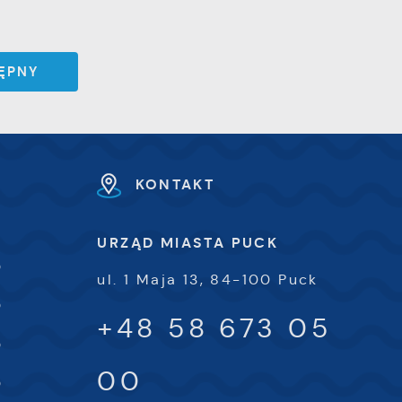
e
e
ĘPNY
i
KONTAKT
URZĄD MIASTA PUCK
0
ul. 1 Maja 13, 84-100 Puck
0
+48 58 673 05
0
00
0