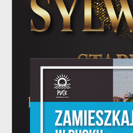
S
l
d
N
N
s