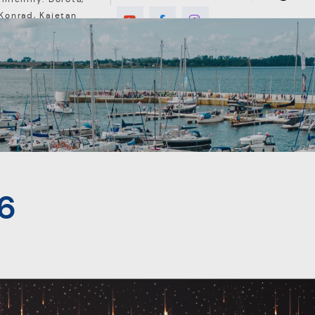
Konrad, Kajetan
E
MIESZKANIEC
TURYSTYKA
INWEST
6