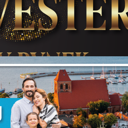
Ustawienia
zanujemy Twoją prywatność. Możesz zmienić ustawienia cookie
ub zaakceptować je wszystkie. W dowolnym momencie możesz
okonać zmiany swoich ustawień.
iezbędne
iezbędne pliki cookies służą do prawidłowego funkcjonowania
trony internetowej i umożliwiają Ci komfortowe korzystanie z