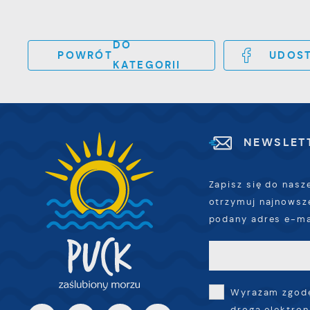
p
R
w
D
i
DO
i
POWRÓT
UDOST
z
KATEGORII
P
w
W
k
z
p
l
NEWSLET
u
p
k
Zapisz się do nasz
otrzymuj najnowsz
podany adres e-ma
Wyrażam zgodę
drogą elektron