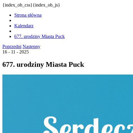
{index_ob_css}{index_ob_js}
Strona główna
Kalendarz
677. urodziny Miasta Puck
Poprzedni
Następny
16 - 11 - 2025
677. urodziny Miasta Puck