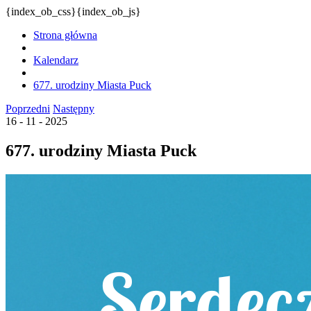
{index_ob_css}{index_ob_js}
Strona główna
Kalendarz
677. urodziny Miasta Puck
Poprzedni
Następny
16 - 11 - 2025
677. urodziny Miasta Puck