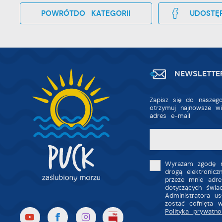
D
fu
a
POWRÓT
DO KATEGORII
UDOSTĘP
P
W
p
p
s
i
p
NEWSLETTE
m
Zapisz się do naszego
otrzymuj najnowsze w
adres e-mail
Wyrażam zgodę n
drogą elektronic
przeze mnie adre
dotyczących świa
Administratora u
zostać cofnięta 
Polityka prywatno