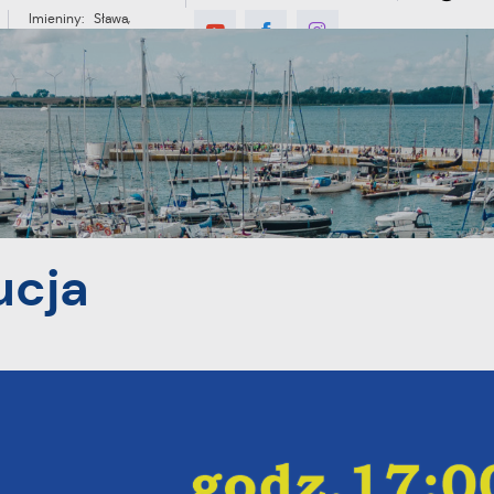
Imieniny: Sława,
Jakub, Stefan
°C
E
MIESZKANIEC
TURYSTYKA
INWES
ucja