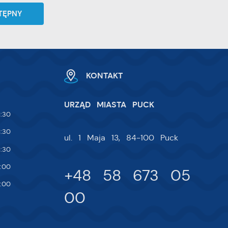
 i
TĘPNY
na
KONTAKT
URZĄD MIASTA PUCK
:30
:30
ul. 1 Maja 13, 84-100 Puck
:30
:00
+48 58 673 05
:00
00