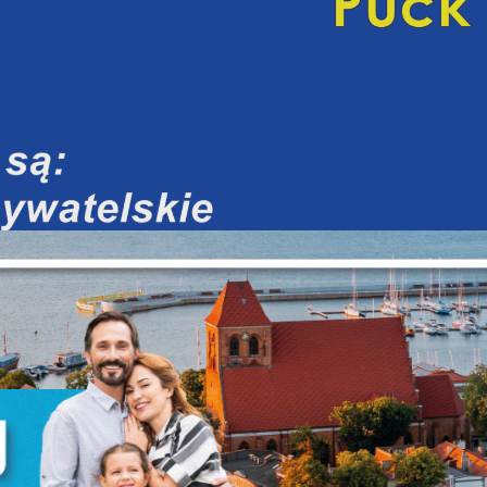
stawienia
zanujemy Twoją prywatność. Możesz zmienić ustawienia cookies lub
aakceptować je wszystkie. W dowolnym momencie możesz dokonać zmian
woich ustawień.
iezbędne
iezbędne pliki cookies służą do prawidłowego funkcjonowania strony
nternetowej i umożliwiają Ci komfortowe korzystanie z oferowanych przez
s usług.