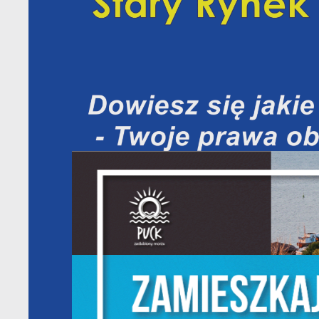
U
S
z
s
N
N
i
na