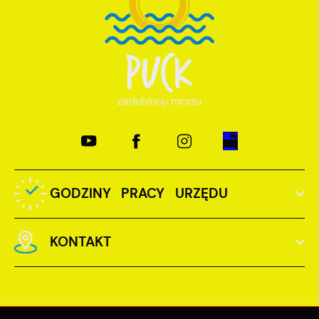
GODZINY PRACY URZĘDU
KONTAKT