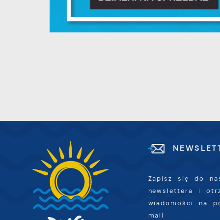
d
p
f
F
m
T
z
p
p
D
W
k
d
W
A
c
NEWSLET
A
s
d
Zapisz się do na
C
W
newslettera i ot
z
wiadomości na p
c
mail
D