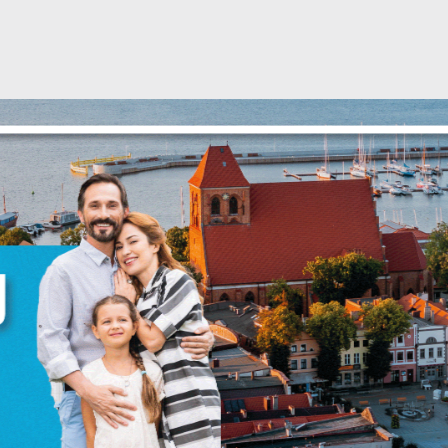
Ustawienia
zanujemy Twoją prywatność. Możesz zmienić ustawienia
ookies lub zaakceptować je wszystkie. W dowolnym
omencie możesz dokonać zmiany swoich ustawień.
iezbędne
iezbędne pliki cookies służą do prawidłowego
unkcjonowania strony internetowej i umożliwiają Ci
omfortowe korzystanie z oferowanych przez nas usług.
liki cookies odpowiadają na podejmowane przez Ciebie
ięcej