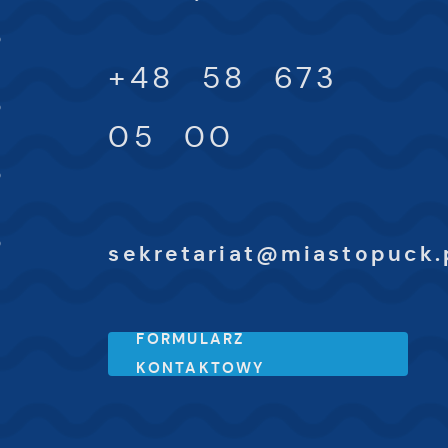
-
0
ki
+48 58 673
-
0
h
05 00
-
0
-
0
sekretariat@miastopuck.
FORMULARZ
KONTAKTOWY