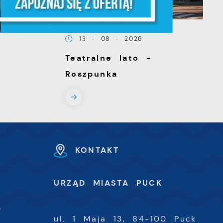
z,
13 - 08 - 2026
Teatralne lato -
Roszpunka
z
KONTAKT
U
URZĄD MIASTA PUCK
-
0
ul. 1 Maja 13, 84-100 Puck