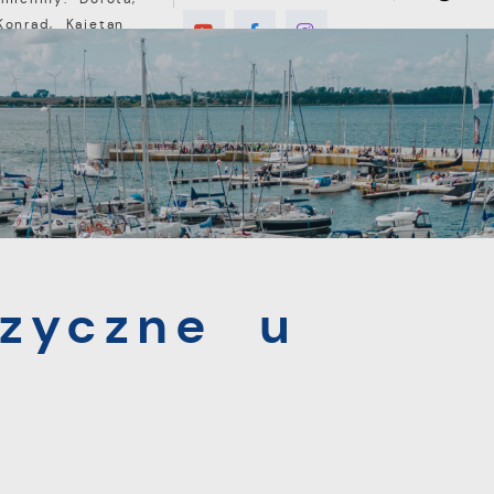
Konrad, Kajetan
E
MIESZKANIEC
TURYSTYKA
INWEST
e u Abrahama
zyczne u