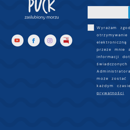
R
i
D
u
n
f
p
c
Wyrażam zgo
otrzymywanie
P
W
elektroniczną
k
T
przeze mnie 
i
informacji do
s
świadczonych 
p
Administrator
w
może zostać 
p
każdym czas
s
prywatności