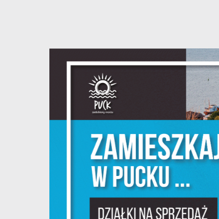
S
c
m
N
N
f
k
P
W