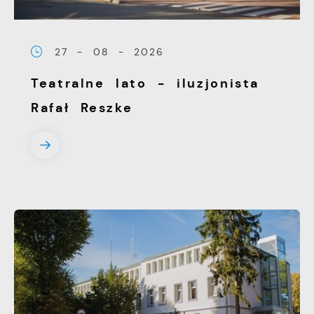
witryny internetowej. Treści promocyjne
mogą pojawić się na stronach podmiotów
27 - 08 - 2026
trzecich lub firm będących naszymi
partnerami oraz innych dostawców usług.
Teatralne lato - iluzjonista
Firmy te działają w charakterze
Rafał Reszke
pośredników prezentujących nasze treści w
postaci wiadomości, ofert, komunikatów
mediów społecznościowych.