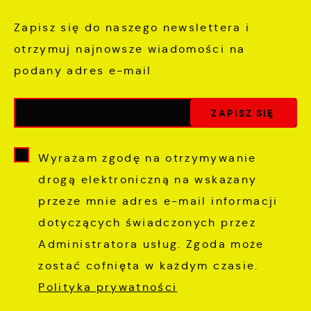
Zapisz się do naszego newslettera i
otrzymuj najnowsze wiadomości na
podany adres e-mail
Wyrażam zgodę na otrzymywanie
drogą elektroniczną na wskazany
przeze mnie adres e-mail informacji
dotyczących świadczonych przez
Administratora usług. Zgoda może
zostać cofnięta w każdym czasie.
Polityka prywatności