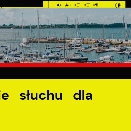
Imieniny: Sława,
Jakub, Stefan
°C
E
MIESZKANIEC
TURYSTYKA
INWES
 mieszkańców
ie słuchu dla