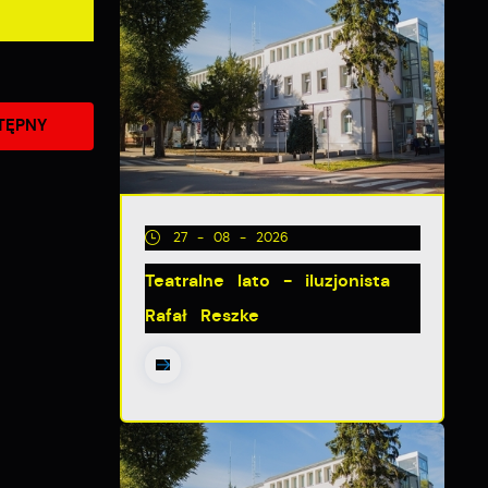
TĘPNY
27 - 08 - 2026
Teatralne lato - iluzjonista
Rafał Reszke