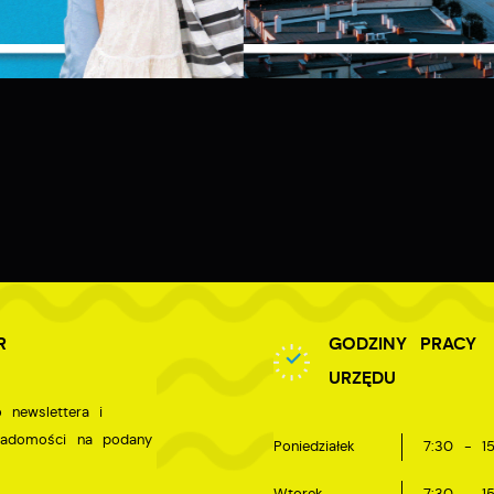
ięcej
.in. dostosowania Twoich ustawień preferencji prywatności, logowania czy
ZAPISZ WYBRANE
ypełniania formularzy. Dzięki plikom cookies strona, z której korzystasz,
oże działać bez zakłóceń.
unkcjonalne i personalizacyjne
ZEZWÓL NA WSZYSTKIE
ego typu pliki cookies umożliwiają stronie internetowej zapamiętanie
prowadzonych przez Ciebie ustawień oraz personalizację określonych
unkcjonalności czy prezentowanych treści.
zięki tym plikom cookies możemy zapewnić Ci większy komfort korzystan
ięcej
 funkcjonalności naszej strony poprzez dopasowanie jej do Twoich
ndywidualnych preferencji. Wyrażenie zgody na funkcjonalne i
ersonalizacyjne pliki cookies gwarantuje dostępność większej ilości funkcji
nalityczne
a stronie.
nalityczne pliki cookies pomagają nam rozwijać się i dostosowywać do
R
GODZINY PRACY
woich potrzeb.
URZĘDU
ookies analityczne pozwalają na uzyskanie informacji w zakresie
 newslettera i
ięcej
ykorzystywania witryny internetowej, miejsca oraz częstotliwości, z jaką
iadomości na podany
Poniedziałek
7:30 - 15
dwiedzane są nasze serwisy www. Dane pozwalają nam na ocenę naszych
erwisów internetowych pod względem ich popularności wśród
eklamowe
Wtorek
7:30 - 15