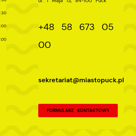
ul. 1 Maja 13, 84-100 Puck
e
:30
+48 58 673 05
:00
:00
00
sekretariat@miastopuck.pl
FORMULARZ KONTAKTOWY