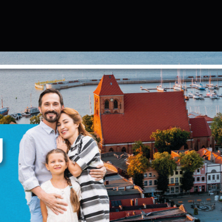
Ustawienia
zanujemy Twoją prywatność. Możesz zmienić ustawienia cookies lub
aakceptować je wszystkie. W dowolnym momencie możesz dokonać zmia
woich ustawień.
iezbędne
iezbędne pliki cookies służą do prawidłowego funkcjonowania strony
nternetowej i umożliwiają Ci komfortowe korzystanie z oferowanych przez
as usług.
liki cookies odpowiadają na podejmowane przez Ciebie działania w celu