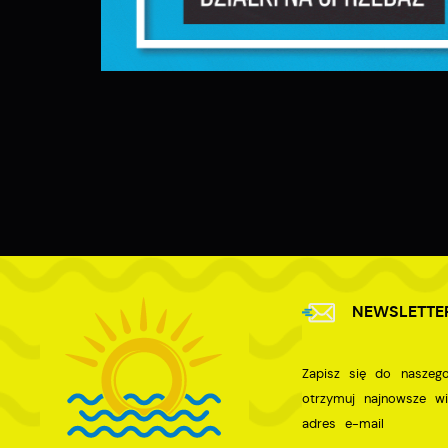
W
m
w
m
F
T
w
f
D
W
z
i
p
A
n
A
NEWSLETTE
T
C
Zapisz się do naszego
W
w
otrzymuj najnowsze w
o
adres e-mail
s
R