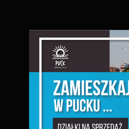
S
z
s
N
N
i
n
P