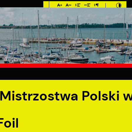
Imieniny: Iza, Cyprian,
Dominik
2°C
MIESZKANIEC
TURYSTYKA
INWES
w klasach Tech, FF i Foil
istrzostwa Polski 
Foil