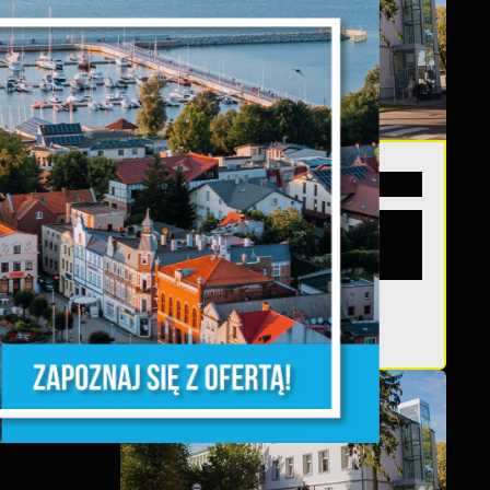
20 - 08 - 2026
i
Teatralne lato - Zdrowo i
kolorowo
ń.