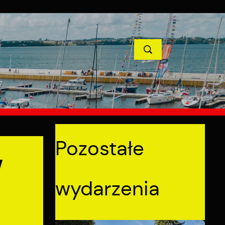
TYCJE
PROJEKTY UNIJNE
KONTAKT
POPRZEDNI
NASTĘPNY
Pozostałe
w
wydarzenia