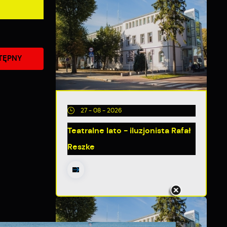
TĘPNY
27 - 08 - 2026
Teatralne lato - iluzjonista Rafał
Reszke