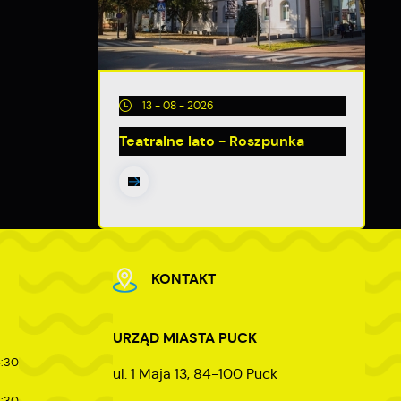
13 - 08 - 2026
y
Teatralne lato - Roszpunka
m
KONTAKT
ej
URZĄD MIASTA PUCK
5:30
ul. 1 Maja 13, 84-100 Puck
5:30