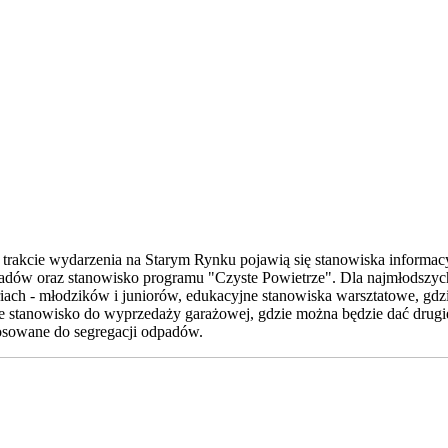
 trakcie wydarzenia na Starym Rynku pojawią się stanowiska informac
adów oraz stanowisko programu "Czyste Powietrze". Dla najmłodszych
iach - młodzików i juniorów, edukacyjne stanowiska warsztatowe, gdz
akże stanowisko do wyprzedaży garażowej, gdzie można będzie dać d
osowane do segregacji odpadów.