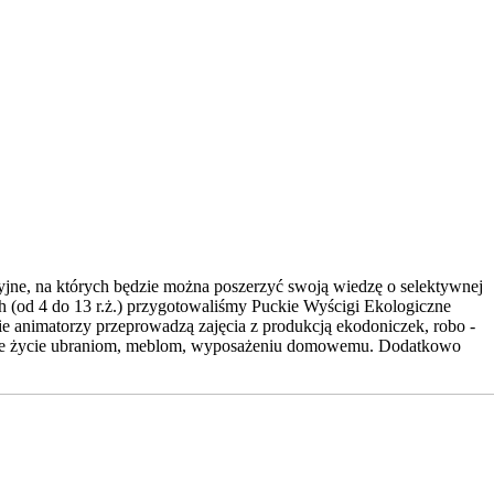
yjne, na których będzie można poszerzyć swoją wiedzę o selektywnej
 (od 4 do 13 r.ż.) przygotowaliśmy Puckie Wyścigi Ekologiczne
ie animatorzy przeprowadzą zajęcia z produkcją ekodoniczek, robo -
rugie życie ubraniom, meblom, wyposażeniu domowemu. Dodatkowo