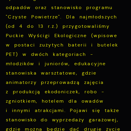
dopasowanie jej do Twoich indywidualnych
odpadów oraz stanowisko programu
preferencji. Wyrażenie zgody na
Analityczne pliki cookies pomagają nam
"Czyste Powietrze". Dla najmłodszych
funkcjonalne i personalizacyjne pliki
rozwijać się i dostosowywać do Twoich
cookies gwarantuje dostępność większej
(od 4 do 13 r.ż.) przygotowaliśmy
potrzeb.
ilości funkcji na stronie.
Puckie Wyścigi Ekologiczne (wpisowe
Cookies analityczne pozwalają na uzyskanie
w postaci zużytych baterii i butelek
Więcej
informacji w zakresie wykorzystywania
PET) w dwóch kategoriach -
witryny internetowej, miejsca oraz
młodzików i juniorów, edukacyjne
Reklamowe
częstotliwości, z jaką odwiedzane są nasze
stanowiska warsztatowe, gdzie
serwisy www. Dane pozwalają nam na
Dzięki reklamowym plikom cookies
animatorzy przeprowadzą zajęcia
ocenę naszych serwisów internetowych pod
prezentujemy Ci najciekawsze informacje i
względem ich popularności wśród
z produkcją ekodoniczek, robo -
aktualności na stronach naszych partnerów.
użytkowników. Zgromadzone informacje są
zgniotkiem, hotelem dla owadów
przetwarzane w formie zanonimizowanej.
Promocyjne pliki cookies służą do
i innymi atrakcjami. Pojawi się także
Więcej
Wyrażenie zgody na analityczne pliki
prezentowania Ci naszych komunikatów na
stanowisko do wyprzedaży garażowej,
cookies gwarantuje dostępność wszystkich
podstawie analizy Twoich upodobań oraz
gdzie można będzie dać drugie życie