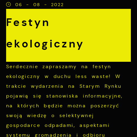
internetowej i umożliwiają Ci komfortowe
06 - 08 - 2022
korzystanie z oferowanych przez nas usług.
Festyn
Pliki cookies odpowiadają na podejmowane
Więcej
przez Ciebie działania w celu m.in.
ekologiczny
dostosowania Twoich ustawień preferencji
Funkcjonalne i personalizacyjne
prywatności, logowania czy wypełniania
formularzy. Dzięki plikom cookies strona, z
Tego typu pliki cookies umożliwiają stronie
Serdecznie zapraszamy na festyn
której korzystasz, może działać bez
internetowej zapamiętanie wprowadzonych
ekologiczny w duchu less waste! W
zakłóceń.
przez Ciebie ustawień oraz personalizację
trakcie wydarzenia na Starym Rynku
określonych funkcjonalności czy
pojawią się stanowiska informacyjne,
prezentowanych treści.
na których będzie można poszerzyć
Dzięki tym plikom cookies możemy
swoją wiedzę o selektywnej
Więcej
zapewnić Ci większy komfort korzystania z
gospodarce odpadami, aspektami
funkcjonalności naszej strony poprzez
systemu gromadzenia i odbioru
Analityczne