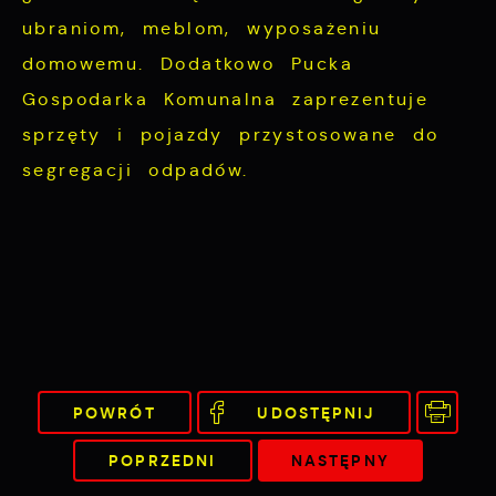
funkcjonalności.
Twoich zwyczajów dotyczących przeglądanej
ubraniom, meblom, wyposażeniu
witryny internetowej. Treści promocyjne
domowemu. Dodatkowo Pucka
mogą pojawić się na stronach podmiotów
Gospodarka Komunalna zaprezentuje
trzecich lub firm będących naszymi
partnerami oraz innych dostawców usług.
sprzęty i pojazdy przystosowane do
Firmy te działają w charakterze
segregacji odpadów.
pośredników prezentujących nasze treści w
postaci wiadomości, ofert, komunikatów
mediów społecznościowych.
POWRÓT
UDOSTĘPNIJ
POPRZEDNI
NASTĘPNY