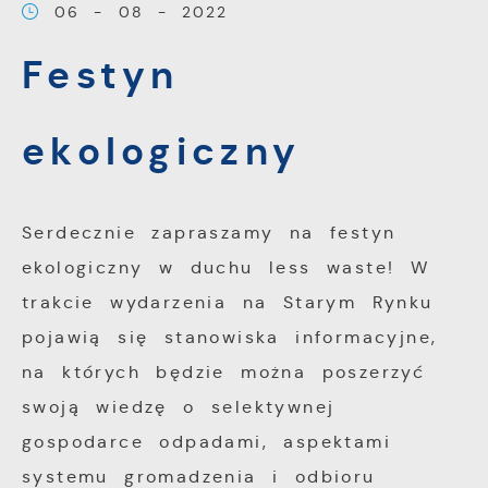
06 - 08 - 2022
korzystanie z oferowanych przez nas usług.
Festyn
Pliki cookies odpowiadają na podejmowane
Więcej
przez Ciebie działania w celu m.in.
ekologiczny
dostosowania Twoich ustawień preferencji
Funkcjonalne i personalizacyjne
prywatności, logowania czy wypełniania
formularzy. Dzięki plikom cookies strona, z
Tego typu pliki cookies umożliwiają stronie
Serdecznie zapraszamy na festyn
której korzystasz, może działać bez
internetowej zapamiętanie wprowadzonych
ekologiczny w duchu less waste! W
zakłóceń.
przez Ciebie ustawień oraz personalizację
trakcie wydarzenia na Starym Rynku
określonych funkcjonalności czy
prezentowanych treści.
pojawią się stanowiska informacyjne,
na których będzie można poszerzyć
Dzięki tym plikom cookies możemy
Więcej
swoją wiedzę o selektywnej
zapewnić Ci większy komfort korzystania z
gospodarce odpadami, aspektami
funkcjonalności naszej strony poprzez
systemu gromadzenia i odbioru
Analityczne
dopasowanie jej do Twoich indywidualnych