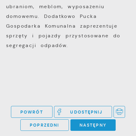
Twoich zwyczajów dotyczących przeglądanej
ubraniom, meblom, wyposażeniu
witryny internetowej. Treści promocyjne
domowemu. Dodatkowo Pucka
mogą pojawić się na stronach podmiotów
trzecich lub firm będących naszymi
Gospodarka Komunalna zaprezentuje
partnerami oraz innych dostawców usług.
sprzęty i pojazdy przystosowane do
Firmy te działają w charakterze
segregacji odpadów.
pośredników prezentujących nasze treści w
postaci wiadomości, ofert, komunikatów
mediów społecznościowych.
POWRÓT
UDOSTĘPNIJ
POPRZEDNI
NASTĘPNY