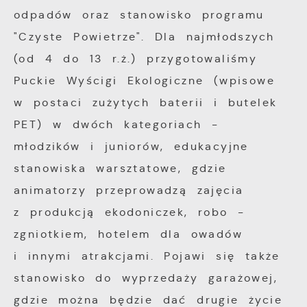
odpadów oraz stanowisko programu
preferencji. Wyrażenie zgody na
Analityczne pliki cookies pomagają nam
funkcjonalne i personalizacyjne pliki cookies
"Czyste Powietrze". Dla najmłodszych
rozwijać się i dostosowywać do Twoich
gwarantuje dostępność większej ilości
(od 4 do 13 r.ż.) przygotowaliśmy
potrzeb.
funkcji na stronie.
Puckie Wyścigi Ekologiczne (wpisowe
Cookies analityczne pozwalają na uzyskanie
w postaci zużytych baterii i butelek
Więcej
informacji w zakresie wykorzystywania
PET) w dwóch kategoriach -
witryny internetowej, miejsca oraz
młodzików i juniorów, edukacyjne
Reklamowe
częstotliwości, z jaką odwiedzane są nasze
stanowiska warsztatowe, gdzie
serwisy www. Dane pozwalają nam na
Dzięki reklamowym plikom cookies
animatorzy przeprowadzą zajęcia
ocenę naszych serwisów internetowych pod
prezentujemy Ci najciekawsze informacje i
względem ich popularności wśród
z produkcją ekodoniczek, robo -
aktualności na stronach naszych partnerów.
użytkowników. Zgromadzone informacje są
zgniotkiem, hotelem dla owadów
przetwarzane w formie zanonimizowanej.
Promocyjne pliki cookies służą do
i innymi atrakcjami. Pojawi się także
Więcej
Wyrażenie zgody na analityczne pliki
prezentowania Ci naszych komunikatów na
stanowisko do wyprzedaży garażowej,
cookies gwarantuje dostępność wszystkich
podstawie analizy Twoich upodobań oraz
gdzie można będzie dać drugie życie
funkcjonalności.