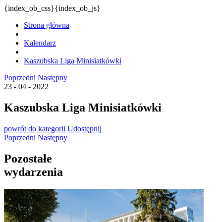
{index_ob_css}{index_ob_js}
Strona główna
Kalendarz
Kaszubska Liga Minisiatkówki
Poprzedni
Następny
23 - 04 - 2022
Kaszubska Liga Minisiatkówki
powrót
do kategorii
Udostępnij
Poprzedni
Następny
Pozostałe
wydarzenia