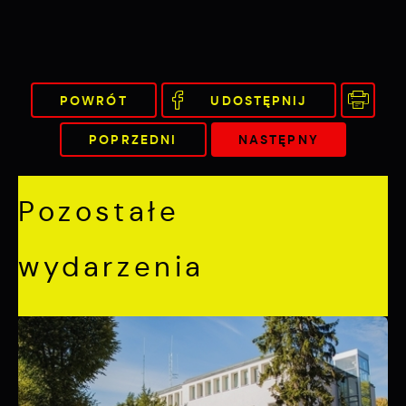
treści w postaci wiadomości, ofert,
komunikatów mediów społecznościowych.
POWRÓT
UDOSTĘPNIJ
POPRZEDNI
NASTĘPNY
Pozostałe
wydarzenia