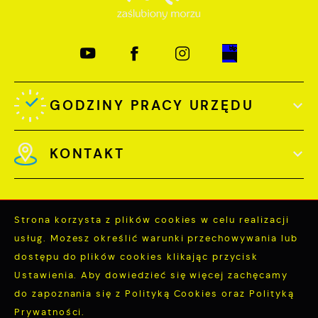
GODZINY PRACY URZĘDU
KONTAKT
Strona korzysta z plików cookies w celu realizacji
usług. Możesz określić warunki przechowywania lub
Odwiedzin: 3739564
dostępu do plików cookies klikając przycisk
Online: 161
Ustawienia. Aby dowiedzieć się więcej zachęcamy
do zapoznania się z Polityką Cookies oraz Polityką
Prywatności.