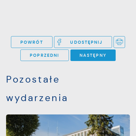
witryny internetowej. Treści promocyjne
mogą pojawić się na stronach podmiotów
trzecich lub firm będących naszymi
partnerami oraz innych dostawców usług.
Firmy te działają w charakterze
POWRÓT
UDOSTĘPNIJ
pośredników prezentujących nasze treści w
POPRZEDNI
NASTĘPNY
postaci wiadomości, ofert, komunikatów
mediów społecznościowych.
Pozostałe
wydarzenia