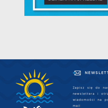
d
p
f
F
m
T
z
p
p
D
W
k
d
W
A
c
NEWSLET
A
s
d
Zapisz się do na
C
W
newslettera i ot
z
wiadomości na p
c
mail
D