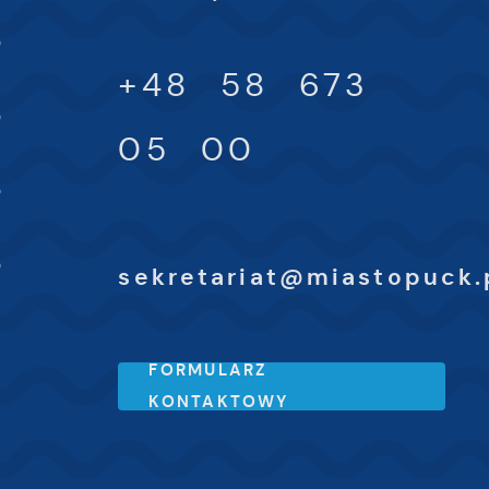
-
0
ki
+48 58 673
-
0
h
05 00
-
0
-
0
sekretariat@miastopuck.
FORMULARZ
KONTAKTOWY