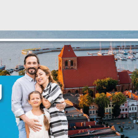
Ustawienia
zanujemy Twoją prywatność. Możesz zmienić ustawienia
ookies lub zaakceptować je wszystkie. W dowolnym
omencie możesz dokonać zmiany swoich ustawień.
ĘPNIJ
POPRZEDNI
NAST
iezbędne
iezbędne pliki cookies służą do prawidłowego
unkcjonowania strony internetowej i umożliwiają Ci
omfortowe korzystanie z oferowanych przez nas usług.
liki cookies odpowiadają na podejmowane przez Ciebie
ięcej