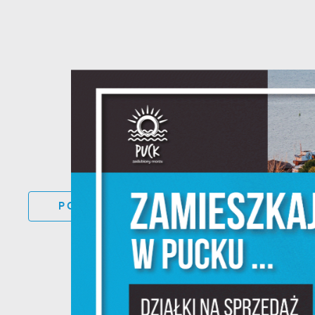
S
c
m
DO
POWRÓT
UDOST
KATEGORII
N
N
f
k
P
W