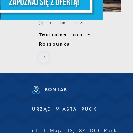
z,
13 - 08 - 2026
Teatralne lato -
Roszpunka
z
KONTAKT
U
URZĄD MIASTA PUCK
-
0
ul. 1 Maja 13, 84-100 Puck