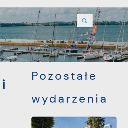
YCJE
PROJEKTY UNIJNE
KONTAKT
POPRZEDNI
NASTĘPNY
Pozostałe
i
wydarzenia