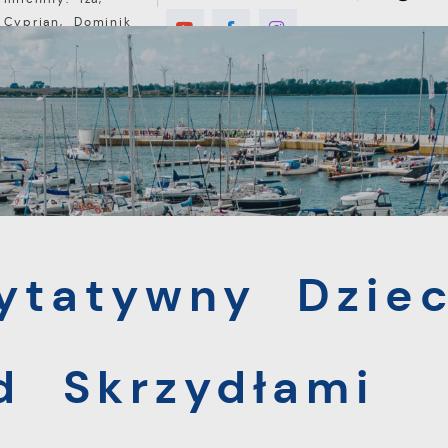
Cyprian, Dominik
E
MIESZKANIEC
TURYSTYKA
INWEST
ny Dzieci Dzieciom "Pod Skrzydłami Anioła"
ytatywny Dziec
d Skrzydłami