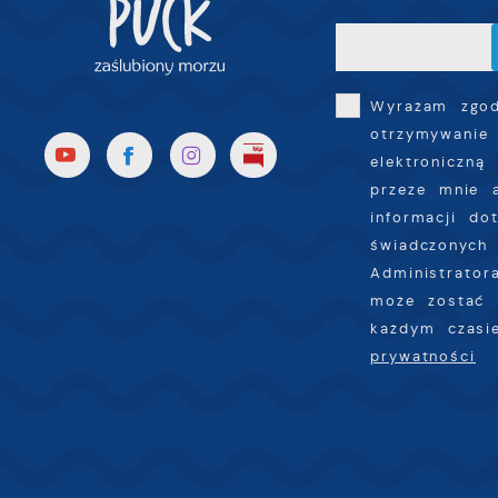
R
i
D
u
n
f
p
c
Wyrażam zgo
otrzymywanie
P
W
elektroniczną
k
T
przeze mnie 
i
informacji do
s
świadczonych 
p
Administrator
w
może zostać 
p
każdym czas
s
prywatności