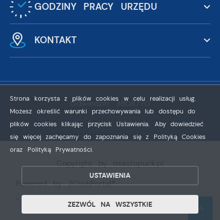
GODZINY PRACY URZĘDU
KONTAKT
Strona korzysta z plików cookies w celu realizacji usług.
Odwiedzin: 3808770
Możesz określić warunki przechowywania lub dostępu do
Online: 304
plików cookies klikając przycisk Ustawienia. Aby dowiedzieć
się więcej zachęcamy do zapoznania się z Polityką Cookies
oraz Polityką Prywatności.
ZAPISZ WYBRANE
Copyright by miastopuck.pl
USTAWIENIA
Powered by
2ClickPortal®
ZEZWÓL NA WSZYSTKIE
- Portale nowej generacji
ZEZWÓL NA WSZYSTKIE