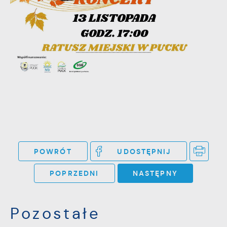
Firmy te działają w charakterze
pośredników prezentujących nasze treści w
postaci wiadomości, ofert, komunikatów
mediów społecznościowych.
POWRÓT
UDOSTĘPNIJ
POPRZEDNI
NASTĘPNY
Pozostałe