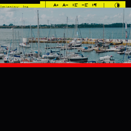
Imieniny: Iza,
Cyprian, Dominik
°C
E
MIESZKANIEC
TURYSTYKA
INWEST