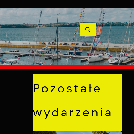
YCJE
PROJEKTY UNIJNE
KONTAKT
POPRZEDNI
NASTĘPNY
Pozostałe
wydarzenia