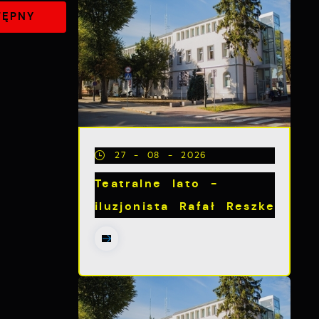
TĘPNY
27 - 08 - 2026
Teatralne lato -
iluzjonista Rafał Reszke