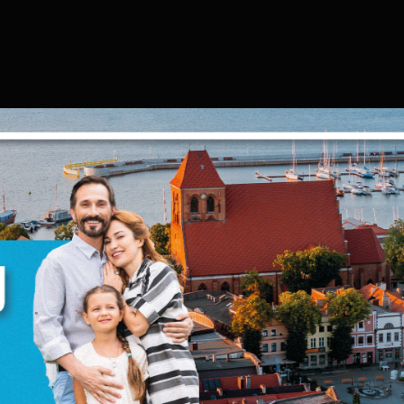
Ustawienia
zanujemy Twoją prywatność. Możesz zmienić ustawienia
ookies lub zaakceptować je wszystkie. W dowolnym
omencie możesz dokonać zmiany swoich ustawień.
iezbędne
iezbędne pliki cookies służą do prawidłowego
unkcjonowania strony internetowej i umożliwiają Ci
omfortowe korzystanie z oferowanych przez nas usług.