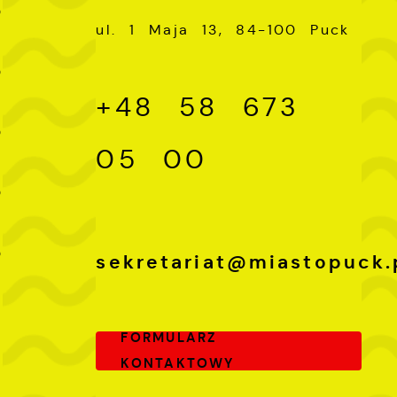
0
ul. 1 Maja 13, 84-100 Puck
-
0
+48 58 673
-
0
ch
05 00
-
0
-
0
sekretariat@miastopuck.
FORMULARZ
KONTAKTOWY