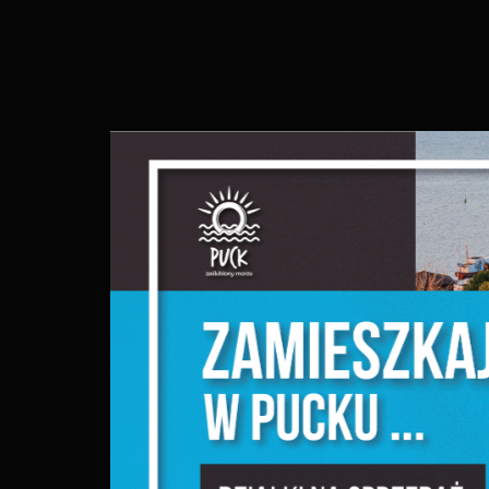
S
c
m
N
N
f
k