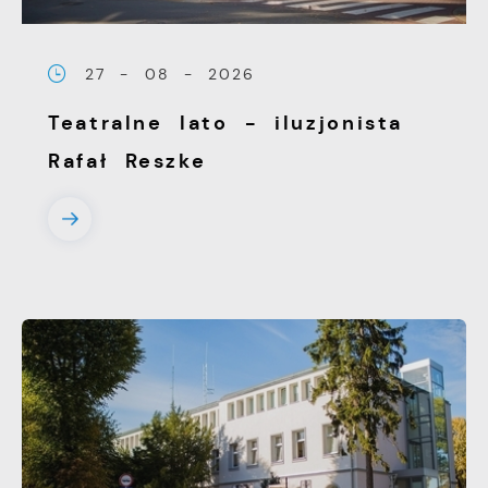
witryny internetowej. Treści promocyjne
mogą pojawić się na stronach podmiotów
27 - 08 - 2026
trzecich lub firm będących naszymi
partnerami oraz innych dostawców usług.
Teatralne lato - iluzjonista
Firmy te działają w charakterze
Rafał Reszke
pośredników prezentujących nasze treści w
postaci wiadomości, ofert, komunikatów
mediów społecznościowych.