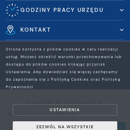
GODZINY PRACY URZĘDU
KONTAKT
Strona korzysta z plików cookies w celu realizacji
usług. Możesz określić warunki przechowywania lub
dostępu do plików cookies klikając przycisk
Odwiedzin: 3809409
Ustawienia. Aby dowiedzieć się więcej zachęcamy
Online: 319
do zapoznania się z Polityką Cookies oraz Polityką
Prywatności.
ZAPISZ WYBRANE
Copyright by miastopuck.pl
USTAWIENIA
Powered by
2ClickPortal®
ZEZWÓL NA WSZYSTKIE
- Portale nowej generacji
ZEZWÓL NA WSZYSTKIE