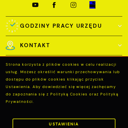
GODZINY PRACY URZĘDU
KONTAKT
Strona korzysta z plików cookies w celu realizacji
usług. Możesz określić warunki przechowywania lub
dostępu do plików cookies klikając przycisk
Odwiedzin: 3754759
Ustawienia. Aby dowiedzieć się więcej zachęcamy
Online: 366
do zapoznania się z Polityką Cookies oraz Polityką
Prywatności.
ZAPISZ WYBRANE
Copyright by miastopuck.pl
USTAWIENIA
ZEZWÓL NA WSZYSTKIE