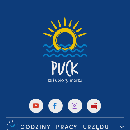
GODZINY PRACY URZĘDU