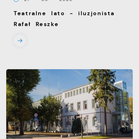
witryny internetowej. Treści promocyjne
Teatralne lato - iluzjonista
mogą pojawić się na stronach podmiotów
trzecich lub firm będących naszymi
Rafał Reszke
partnerami oraz innych dostawców usług.
Firmy te działają w charakterze
pośredników prezentujących nasze treści w
postaci wiadomości, ofert, komunikatów
mediów społecznościowych.