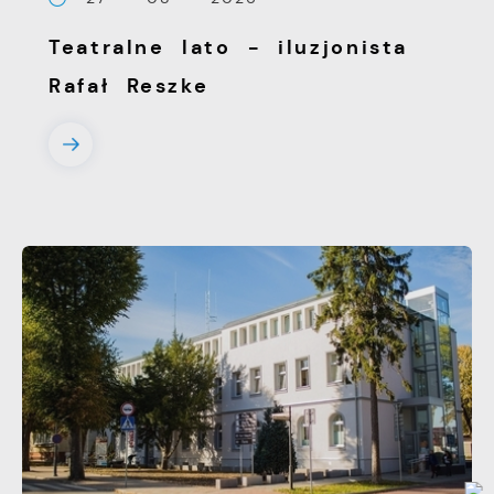
witryny internetowej. Treści promocyjne
Teatralne lato - iluzjonista
mogą pojawić się na stronach podmiotów
trzecich lub firm będących naszymi
Rafał Reszke
partnerami oraz innych dostawców usług.
Firmy te działają w charakterze
pośredników prezentujących nasze treści w
postaci wiadomości, ofert, komunikatów
mediów społecznościowych.