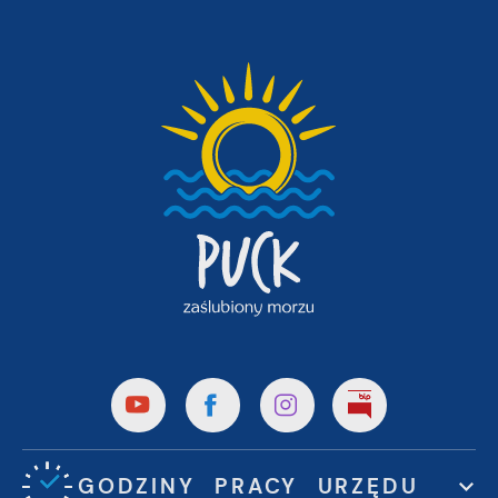
GODZINY PRACY URZĘDU