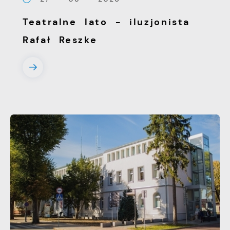
witryny internetowej. Treści promocyjne
Teatralne lato - iluzjonista
mogą pojawić się na stronach podmiotów
trzecich lub firm będących naszymi
Rafał Reszke
partnerami oraz innych dostawców usług.
Firmy te działają w charakterze
pośredników prezentujących nasze treści w
postaci wiadomości, ofert, komunikatów
mediów społecznościowych.