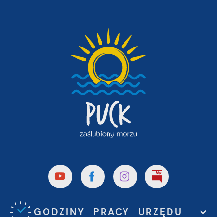
GODZINY PRACY URZĘDU