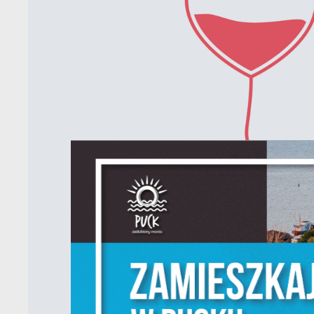
S
c
m
N
N
f
k