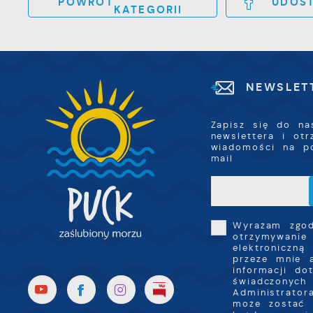
POWRÓT
UDOST
D
f
KATEGORII
n
c
p
P
W
k
T
NEWSLET
i
s
p
Zapisz się do na
w
newslettera i ot
p
wiadomości na p
s
mail
Wyrażam zgo
otrzymywanie
elektroniczną
przeze mnie 
informacji do
świadczonych 
Administrator
może zostać 