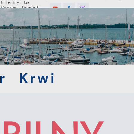
Imieniny: Iza,
Cyprian, Dominik
3°C
E
MIESZKANIEC
TURYSTYKA
INWEST
i
r Krwi