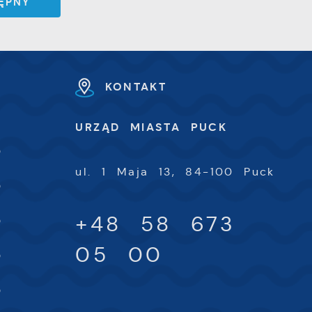
ĘPNY
ki
h
KONTAKT
U
URZĄD MIASTA PUCK
-
0
ul. 1 Maja 13, 84-100 Puck
-
0
-
+48 58 673
0
-
05 00
0
-
0