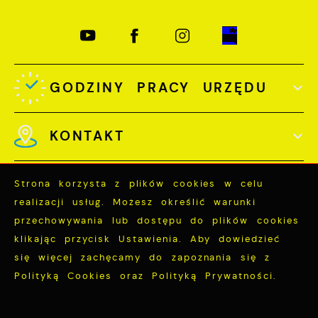
GODZINY PRACY URZĘDU
KONTAKT
Strona korzysta z plików cookies w celu
realizacji usług. Możesz określić warunki
przechowywania lub dostępu do plików cookies
Odwiedzin: 3747714
klikając przycisk Ustawienia. Aby dowiedzieć
Online: 387
się więcej zachęcamy do zapoznania się z
Polityką Cookies oraz Polityką Prywatności.
ZAPISZ WYBRANE
Copyright by miastopuck.pl