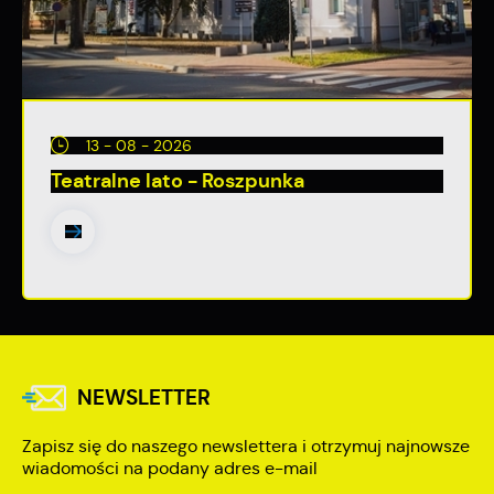
13 - 08 - 2026
Teatralne lato - Roszpunka
NEWSLETTER
Zapisz się do naszego newslettera i otrzymuj najnowsze
wiadomości na podany adres e-mail