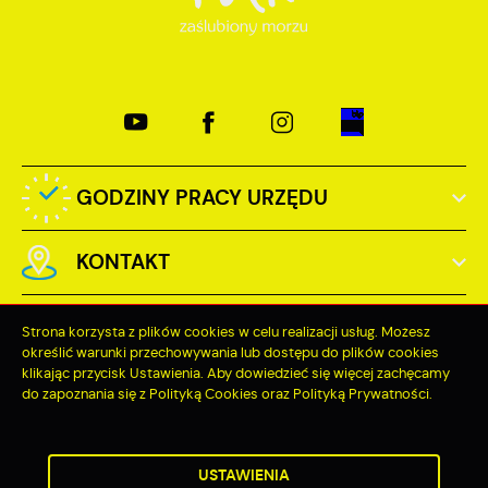
GODZINY PRACY URZĘDU
KONTAKT
Strona korzysta z plików cookies w celu realizacji usług. Możesz
określić warunki przechowywania lub dostępu do plików cookies
klikając przycisk Ustawienia. Aby dowiedzieć się więcej zachęcamy
Odwiedzin: 3792028
do zapoznania się z Polityką Cookies oraz Polityką Prywatności.
Online: 434
ZAPISZ WYBRANE
USTAWIENIA