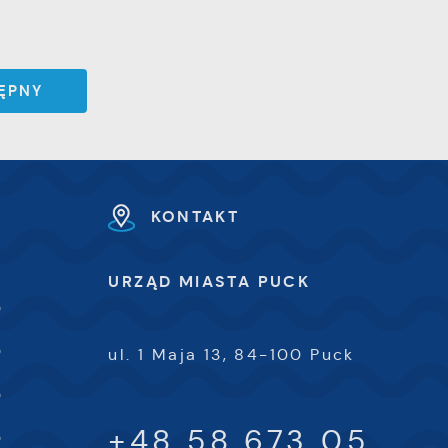
ĘPNY
e
KONTAKT
e
e
URZĄD MIASTA PUCK
0
i
0
ul. 1 Maja 13, 84-100 Puck
0
+48 58 673 05
0