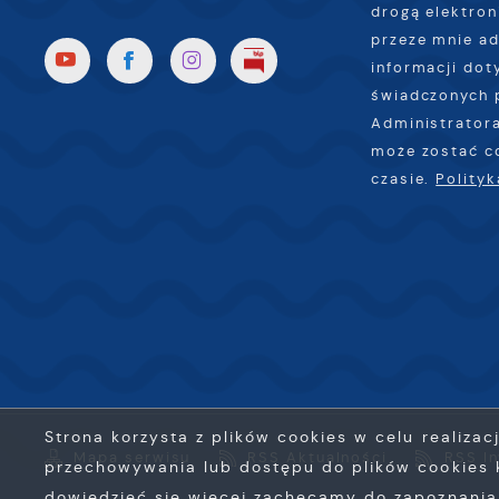
drogą elektron
przeze mnie ad
informacji dot
świadczonych 
Administratora
może zostać c
czasie.
Polity
Strona korzysta z plików cookies w celu realizac
Mapa serwisu
RSS Aktualności
RSS I
przechowywania lub dostępu do plików cookies k
dowiedzieć się więcej zachęcamy do zapoznania s