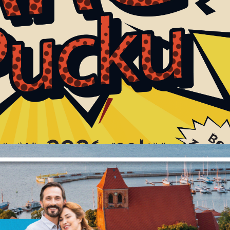
Ustawienia
zanujemy Twoją prywatność. Możesz zmienić ustawienia cookie
ub zaakceptować je wszystkie. W dowolnym momencie możesz
okonać zmiany swoich ustawień.