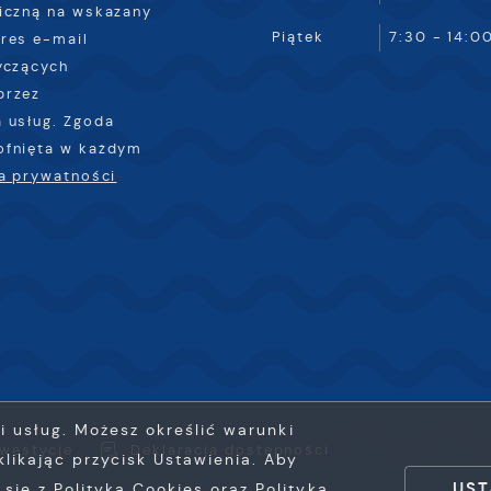
iczną na wskazany
Piątek
7:30 - 14:0
res e-mail
yczących
przez
 usług. Zgoda
ofnięta w każdym
ka prywatności
ji usług. Możesz określić warunki
nwestycje
Deklaracja dostępności
likając przycisk Ustawienia. Aby
UST
ię z Polityką Cookies oraz Polityką