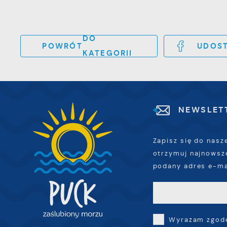
f
A
d
A
d
DO
POWRÓT
UDOST
KATEGORII
C
W
w
c
p
R
w
NEWSLET
D
i
i
z
w
Zapisz się do nasz
P
W
otrzymuj najnowsz
k
podany adres e-ma
z
p
l
u
p
Wyrażam zgodę
k