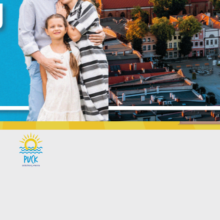
iezbędne
iezbędne pliki cookies służą do prawidłowego funkcjonowania
trony internetowej i umożliwiają Ci komfortowe korzystanie z
ferowanych przez nas usług.
liki cookies odpowiadają na podejmowane przez Ciebie działani
ięcej
 celu m.in. dostosowania Twoich ustawień preferencji
rywatności, logowania czy wypełniania formularzy. Dzięki pliko
ZAPISZ WYBRANE
ookies strona, z której korzystasz, może działać bez zakłóceń.
unkcjonalne i personalizacyjne
ZEZWÓL NA WSZYSTKIE
ego typu pliki cookies umożliwiają stronie internetowej
apamiętanie wprowadzonych przez Ciebie ustawień oraz
ersonalizację określonych funkcjonalności czy prezentowanych
reści.
zięki tym plikom cookies możemy zapewnić Ci większy komfort
ięcej
orzystania z funkcjonalności naszej strony poprzez dopasowani
ej do Twoich indywidualnych preferencji. Wyrażenie zgody na