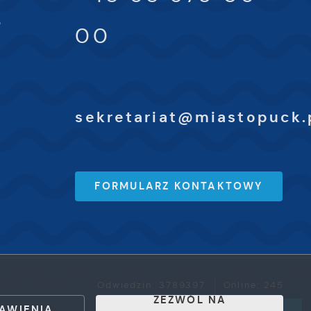
0
00
sekretariat@miastopuck.
FORMULARZ KONTAKTOWY
Odwiedzin: 3789397
Online: 245
ZEZWÓL NA
AWIENIA