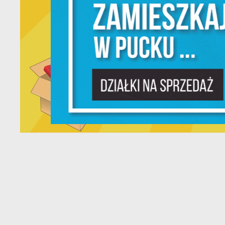
N
N
s
o
P
W
w
p
c
F
T
z
p
t
D
W
k
j