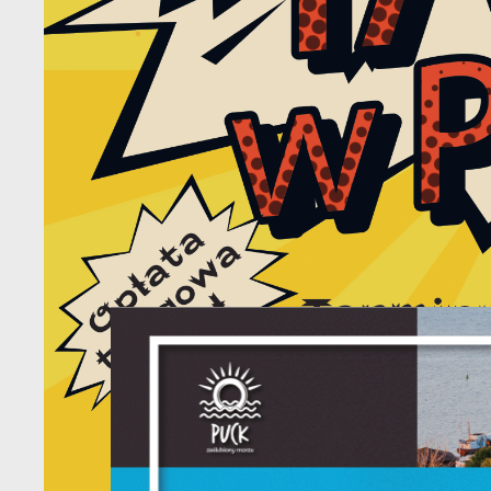
S
l
d