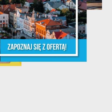
13 - 08 - 2026
Teatralne lato -
Roszpunka
a
m
e