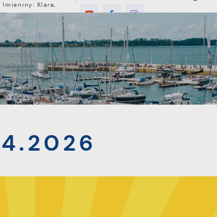
Imieniny: Klara,
Roman, Romuald
7°C
E
MIESZKANIEC
TURYSTYKA
INWEST
04.2026