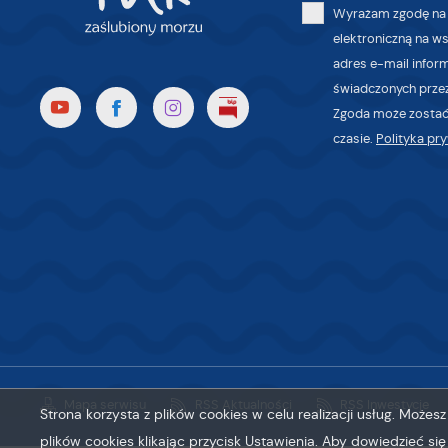
po
Wyrażam zgodę na
wi
elektroniczną na w
tr
adres e-mail infor
dz
świadczonych przez
o
Zgoda może zostać
czasie.
Polityka pr
Mapa serwisu
RSS Aktualności
RSS Inwestycje
Strona korzysta z plików cookies w celu realizacji usług. Może
plików cookies klikając przycisk Ustawienia. Aby dowiedzieć si