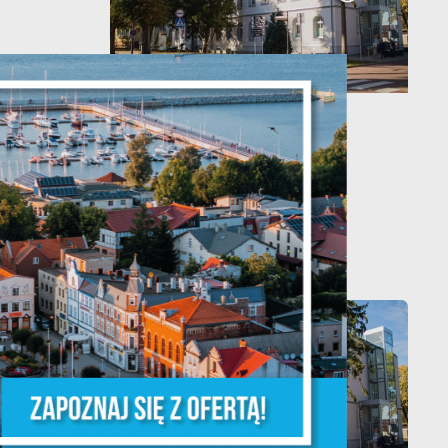
je
20 - 08 - 2026
Teatralne lato - Zdrowo i
kolorowo
ń.
ych