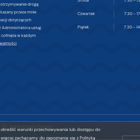
Środa
7:30 - 1
dstawie analizy Twoich upodobań oraz Twoich zwyczajów dotyczących przeglądan
 otrzymywanie drogą
tryny internetowej. Treści promocyjne mogą pojawić się na stronach podmiotów
skazany przeze mnie
Czwartek
7:30 - 1
zecich lub firm będących naszymi partnerami oraz innych dostawców usług. Firmy 
macji dotyczących
iałają w charakterze pośredników prezentujących nasze treści w postaci wiadomoś
Piątek
7:30 - 1
 Administratora usług.
fert, komunikatów mediów społecznościowych.
 cofnięta w każdym
ywatności
Deklaracja dostępności
sz określić warunki przechowywania lub dostępu do
ę więcej zachęcamy do zapoznania się z Polityką