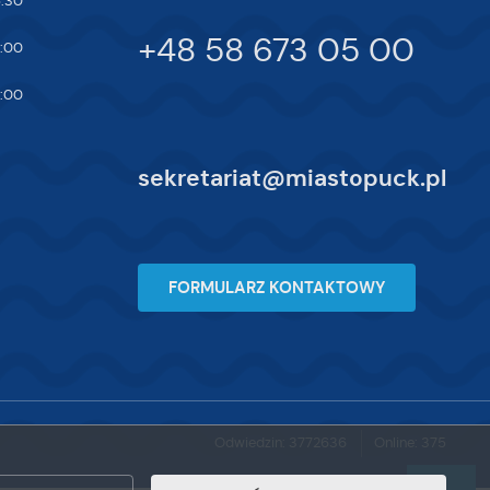
5:30
ej
+48 58 673 05 00
7:00
te
ci,
4:00
sekretariat@miastopuck.pl
FORMULARZ KONTAKTOWY
Odwiedzin: 3772636
Online: 375