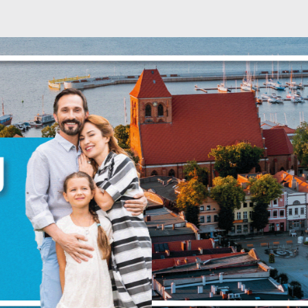
stawienia
anujemy Twoją prywatność. Możesz zmienić ustawienia cookies lub zaakceptować 
szystkie. W dowolnym momencie możesz dokonać zmiany swoich ustawień.
iezbędne
ezbędne pliki cookies służą do prawidłowego funkcjonowania strony internetowej i
ożliwiają Ci komfortowe korzystanie z oferowanych przez nas usług.
iki cookies odpowiadają na podejmowane przez Ciebie działania w celu m.in.
ięcej
stosowania Twoich ustawień preferencji prywatności, logowania czy wypełniania
rmularzy. Dzięki plikom cookies strona, z której korzystasz, może działać bez zakłóce
unkcjonalne i personalizacyjne
ZAPISZ WYBRANE
go typu pliki cookies umożliwiają stronie internetowej zapamiętanie wprowadzon