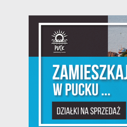
U
Sz
w
N
Ni
um
Pl
W
do
fo
F
Te