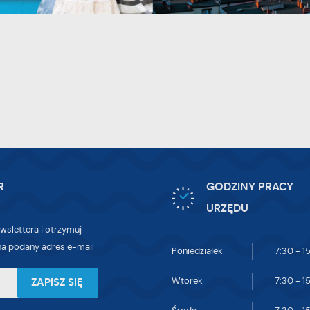
zez Ciebie ustawień oraz personalizację określonych funkcjonalności czy
ZEZWÓL NA WSZYSTKIE
ezentowanych treści.
ięki tym plikom cookies możemy zapewnić Ci większy komfort korzystania z
ięcej
nkcjonalności naszej strony poprzez dopasowanie jej do Twoich indywidualnych
eferencji. Wyrażenie zgody na funkcjonalne i personalizacyjne pliki cookies
arantuje dostępność większej ilości funkcji na stronie.
nalityczne
alityczne pliki cookies pomagają nam rozwijać się i dostosowywać do Twoich
trzeb.
okies analityczne pozwalają na uzyskanie informacji w zakresie wykorzystywania
R
GODZINY PRACY
ięcej
tryny internetowej, miejsca oraz częstotliwości, z jaką odwiedzane są nasze serwis
URZĘDU
ww. Dane pozwalają nam na ocenę naszych serwisów internetowych pod względem
wslettera i otrzymuj
h popularności wśród użytkowników. Zgromadzone informacje są przetwarzane w
eklamowe
rmie zanonimizowanej. Wyrażenie zgody na analityczne pliki cookies gwarantuje
a podany adres e-mail
Poniedziałek
7:30 - 1
ięki reklamowym plikom cookies prezentujemy Ci najciekawsze informacje i
stępność wszystkich funkcjonalności.
tualności na stronach naszych partnerów.
Wtorek
7:30 - 1
omocyjne pliki cookies służą do prezentowania Ci naszych komunikatów na
ięcej