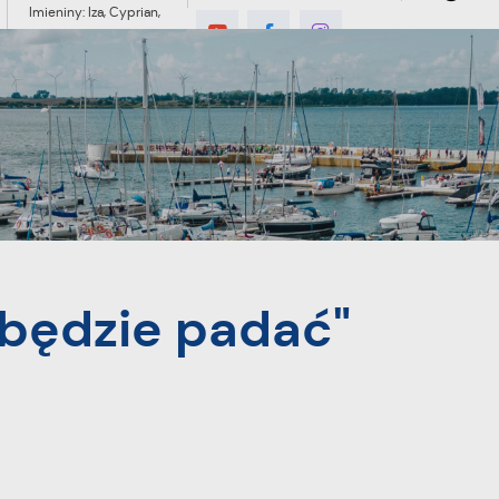
Imieniny: Iza, Cyprian,
Dominik
MIESZKANIEC
TURYSTYKA
INWES
 będzie padać"