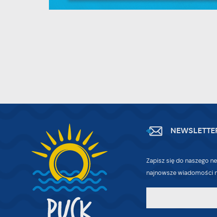
pr
pr
Dz
W
fu
pr
gw
A
An
po
Co
NEWSLETTE
W
wi
w
Zapisz się do naszego ne
ic
R
fo
najnowsze wiadomości n
Dz
do
ak
Pr
W