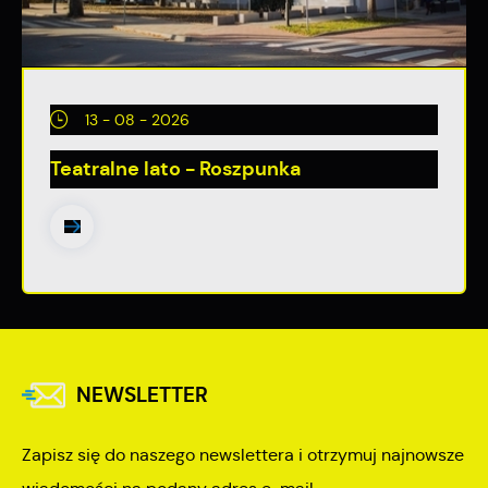
13 - 08 - 2026
Teatralne lato - Roszpunka
NEWSLETTER
Zapisz się do naszego newslettera i otrzymuj najnowsze