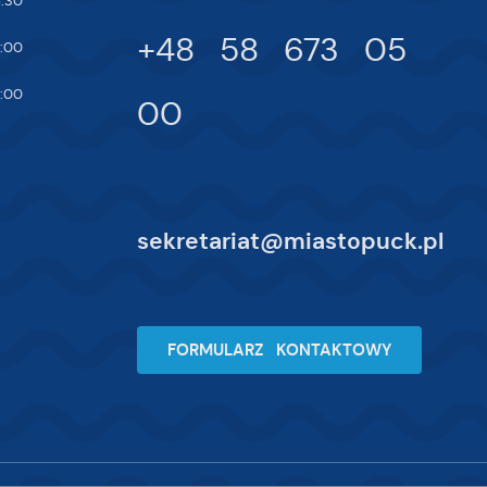
:30
+48 58 673 05
:00
na
:00
00
sekretariat@miastopuck.pl
FORMULARZ KONTAKTOWY