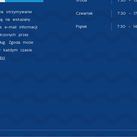
Środa
7:30 - 15
gody na analityczne pliki cookies gwarantuje dostępność wszystkich
ktualności na stronach naszych partnerów.
nkcjonalności.
a otrzymywanie
Czwartek
7:30 - 17
zną na wskazany
romocyjne pliki cookies służą do prezentowania Ci naszych komunikatów 
ięcej
Piątek
7:30 - 14
odstawie analizy Twoich upodobań oraz Twoich zwyczajów dotyczących
s e-mail informacji
rzeglądanej witryny internetowej. Treści promocyjne mogą pojawić się na
dczonych przez
tronach podmiotów trzecich lub firm będących naszymi partnerami oraz
sług. Zgoda może
nnych dostawców usług. Firmy te działają w charakterze pośredników
w każdym czasie.
rezentujących nasze treści w postaci wiadomości, ofert, komunikatów
ści
ediów społecznościowych.