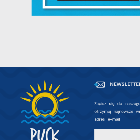
w
dz
F
T
w
f
D
W
z
i
p
A
na
NEWSLETTE
A
T
Zapisz się do naszego
C
W
otrzymuj najnowsze w
w
adres e-mail
o
s
R
Z
D