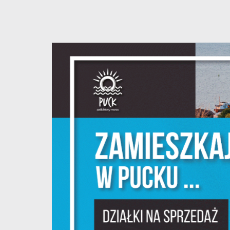
U
S
z
s
N
N
i
na
P
W
m