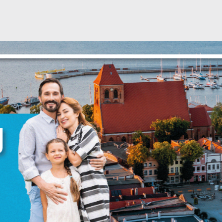
stawienia
zanujemy Twoją prywatność. Możesz zmienić ustawienia cookies lub
aakceptować je wszystkie. W dowolnym momencie możesz dokonać zmian
woich ustawień.
iezbędne
iezbędne pliki cookies służą do prawidłowego funkcjonowania strony
nternetowej i umożliwiają Ci komfortowe korzystanie z oferowanych przez
s usług.
liki cookies odpowiadają na podejmowane przez Ciebie działania w celu
ięcej
.in. dostosowania Twoich ustawień preferencji prywatności, logowania czy