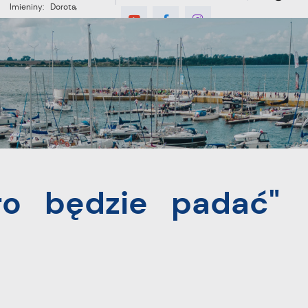
Imieniny: Dorota,
Konrad, Kajetan
°C
E
MIESZKANIEC
TURYSTYKA
INWES
ć"
ro będzie padać"