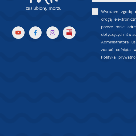
z
a
fu
Wyrażam zgodę n
drogą elektronic
P
W
p
przeze mnie adre
p
dotyczących świa
s
Administratora u
i
zostać cofnięta 
p
Polityka prywatno
m