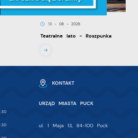
że
13 - 08 - 2026
Teatralne lato - Roszpunka
ia
KONTAKT
URZĄD MIASTA PUCK
:30
:30
ul. 1 Maja 13, 84-100 Puck
w.
ie
 i