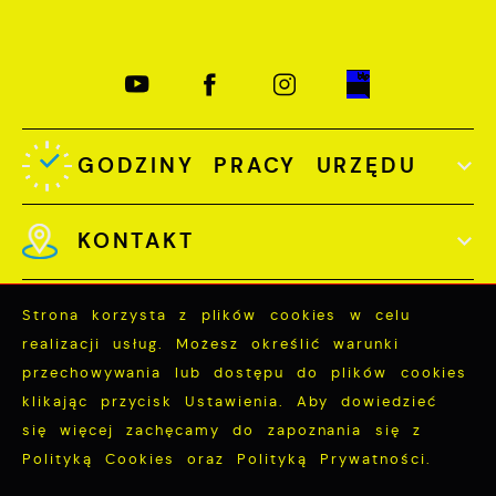
GODZINY PRACY URZĘDU
KONTAKT
Strona korzysta z plików cookies w celu
realizacji usług. Możesz określić warunki
przechowywania lub dostępu do plików cookies
Odwiedzin: 3779150
klikając przycisk Ustawienia. Aby dowiedzieć
Online: 277
się więcej zachęcamy do zapoznania się z
Polityką Cookies oraz Polityką Prywatności.