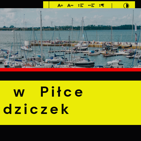
Imieniny: Dorota,
Konrad, Kajetan
°C
E
MIESZKANIEC
TURYSTYKA
INWEST
łce Siatkowej Młodziczek
 w Piłce
odziczek