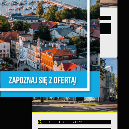
20 - 08 - 2026
Teatralne lato -
Zdrowo i kolorowo
z,
z
13 - 08 - 2026