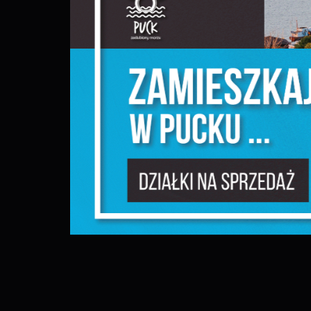
m
N
N
f
k
P
W
d
p
f
m
F
T
z
p
p
D
W
k
d
W
c
A
s
A