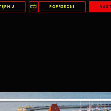
TĘPNIJ
POPRZEDNI
NAS
Ustawienia
zanujemy Twoją prywatność. Możesz zmienić ustawienia
ookies lub zaakceptować je wszystkie. W dowolnym