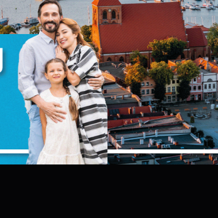
omencie możesz dokonać zmiany swoich ustawień.
iezbędne
iezbędne pliki cookies służą do prawidłowego
unkcjonowania strony internetowej i umożliwiają Ci
omfortowe korzystanie z oferowanych przez nas usług.
liki cookies odpowiadają na podejmowane przez Ciebie
ięcej
ziałania w celu m.in. dostosowania Twoich ustawień
referencji prywatności, logowania czy wypełniania
ormularzy. Dzięki plikom cookies strona, z której korzystas
oże działać bez zakłóceń.
unkcjonalne i personalizacyjne
ego typu pliki cookies umożliwiają stronie internetowej
apamiętanie wprowadzonych przez Ciebie ustawień oraz
ersonalizację określonych funkcjonalności czy
ZAPISZ WYBRANE
rezentowanych treści.
zięki tym plikom cookies możemy zapewnić Ci większy
ięcej
omfort korzystania z funkcjonalności naszej strony poprze
ZEZWÓL NA WSZYSTKIE
opasowanie jej do Twoich indywidualnych preferencji.
yrażenie zgody na funkcjonalne i personalizacyjne pliki
ookies gwarantuje dostępność większej ilości funkcji na
nalityczne
tronie.
nalityczne pliki cookies pomagają nam rozwijać się i