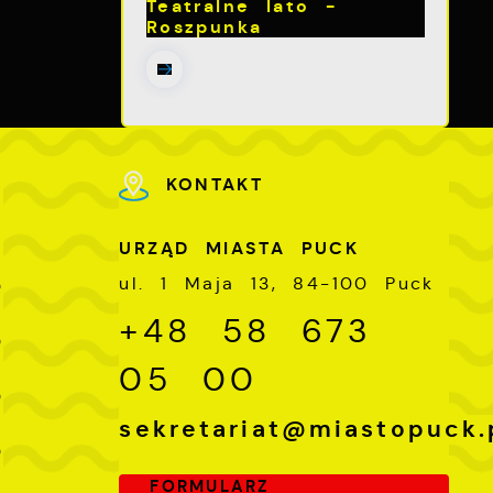
Teatralne lato -
Roszpunka
KONTAKT
ch
U
URZĄD MIASTA PUCK
-
ul. 1 Maja 13, 84-100 Puck
0
+48 58 673
-
0
05 00
-
0
sekretariat@miastopuck.
-
0
FORMULARZ
-