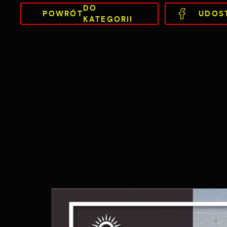
DO
POWRÓT
UDOS
KATEGORII
S
c