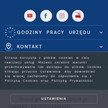
GODZINY PRACY URZĘDU
KONTAKT
Strona korzysta z plików cookies w celu
realizacji usług. Możesz określić warunki
przechowywania lub dostępu do plików cookies
klikając przycisk Ustawienia. Aby dowiedzieć
Odwiedzin: 3771217
się więcej zachęcamy do zapoznania się z
Polityką Cookies oraz Polityką Prywatności.
Online: 378
ZAPISZ WYBRANE
USTAWIENIA
Copyright by miastopuck.pl
ZEZWÓL NA WSZYSTKIE
Powered by
2ClickPortal®