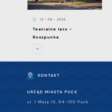
13 - 08 - 2026
e
Teatralne lato -
Roszpunka
e
KONTAKT
e
e
URZĄD MIASTA PUCK
0
ul. 1 Maja 13, 84-100 Puck
i
0