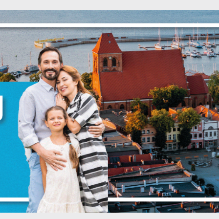
Ustawienia
zanujemy Twoją prywatność. Możesz zmienić ustawienia cookie
ub zaakceptować je wszystkie. W dowolnym momencie możesz
okonać zmiany swoich ustawień.
iezbędne
iezbędne pliki cookies służą do prawidłowego funkcjonowania
trony internetowej i umożliwiają Ci komfortowe korzystanie z
ferowanych przez nas usług.
liki cookies odpowiadają na podejmowane przez Ciebie działani
ięcej
 celu m.in. dostosowania Twoich ustawień preferencji
rywatności, logowania czy wypełniania formularzy. Dzięki pliko
ookies strona, z której korzystasz, może działać bez zakłóceń.
unkcjonalne i personalizacyjne
ZAPISZ WYBRANE
ego typu pliki cookies umożliwiają stronie internetowej
apamiętanie wprowadzonych przez Ciebie ustawień oraz