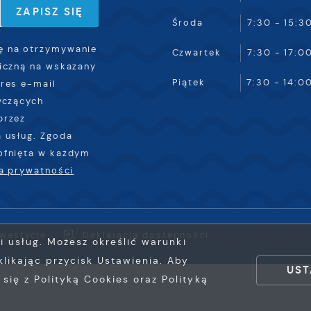
ub firm będących naszymi partnerami oraz innych dostawców
Środa
7:30 - 15:3
sług. Firmy te działają w charakterze pośredników
rezentujących nasze treści w postaci wiadomości, ofert,
 na otrzymywanie
Czwartek
7:30 - 17:0
omunikatów mediów społecznościowych.
iczną na wskazany
Piątek
7:30 - 14:0
res e-mail
yczących
przez
 usług. Zgoda
ofnięta w każdym
ka prywatności
nwestycje
Deklaracja dostępności
ji usług. Możesz określić warunki
likając przycisk Ustawienia. Aby
UST
ię z Polityką Cookies oraz Polityką