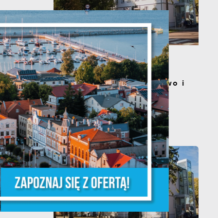
s
20 - 08 - 2026
Teatralne lato - Zdrowo i
kolorowo
a
m