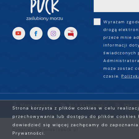
l
u
p
Wyrażam zgodę
k
drogą elektron
przeze mnie ad
informacji dot
świadczonych 
Administratora
może zostać c
czasie.
Polity
Mapa serwisu
RSS Aktualności
RSS I
Strona korzysta z plików cookies w celu realizac
przechowywania lub dostępu do plików cookies k
dowiedzieć się więcej zachęcamy do zapoznania s
Copyright by miastopuck.pl
Prywatności.