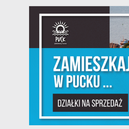
S
l
d
N
N
s
o
P
W
w
p
c
F
T
z