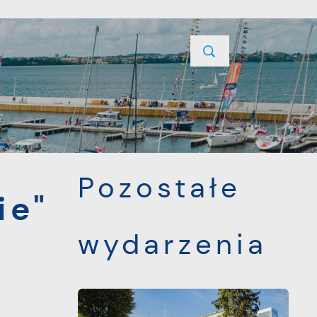
YCJE
PROJEKTY UNIJNE
KONTAKT
POPRZEDNI
NASTĘPNY
Pozostałe
ie"
wydarzenia