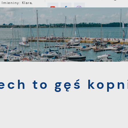
Imieniny: Klara,
Roman, Romuald
6°C
E
MIESZKANIEC
TURYSTYKA
INWEST
gęś kopnie"
ech to gęś kopn