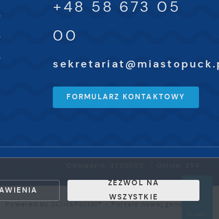
+48 58 673 05
0
00
0
0
sekretariat@miastopuck.
FORMULARZ KONTAKTOWY
Odwiedzin: 3790505
Online: 354
ZEZWÓL NA
AWIENIA
WSZYSTKIE
Powered by
2ClickPortal®
- Portale nowej generacji
DO GÓRY