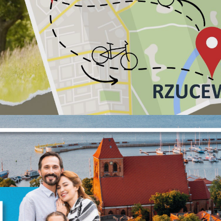
Ustawienia
zanujemy Twoją prywatność. Możesz zmienić ustawienia cookies lub zaakceptować
e wszystkie. W dowolnym momencie możesz dokonać zmiany swoich ustawień.
iezbędne
iezbędne pliki cookies służą do prawidłowego funkcjonowania strony internetowej 
możliwiają Ci komfortowe korzystanie z oferowanych przez nas usług.