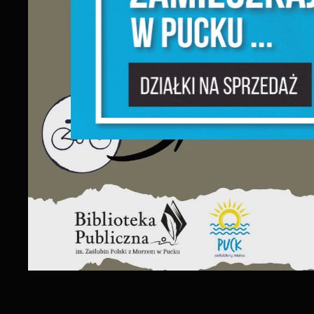
P
W
d
f
F
T
w
f
D
W
f
p
g
A
A
p
C
W
w
w
i
f
R
d