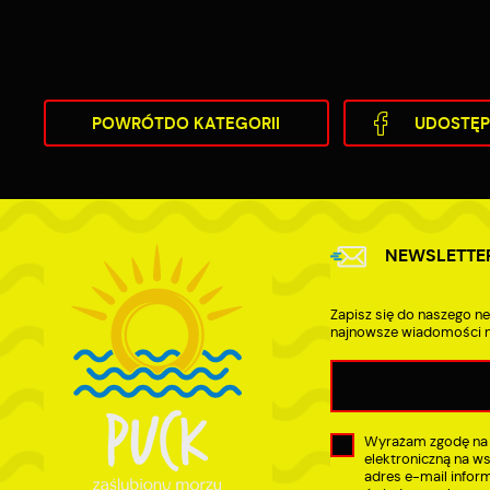
D
a
P
W
p
w
POWRÓT
DO KATEGORII
UDOSTĘP
t
t
w
NEWSLETTE
Zapisz się do naszego ne
najnowsze wiadomości n
Wyrażam zgodę na
elektroniczną na w
adres e-mail infor