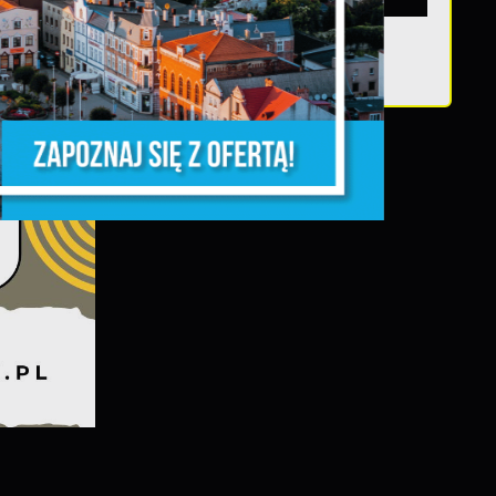
Teatralne lato - Roszpunka
ń.
y
m