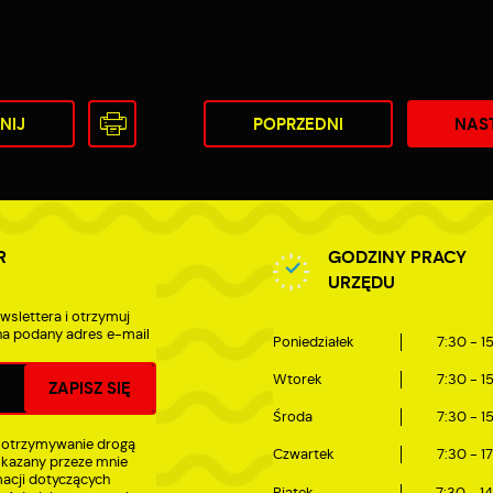
zięki reklamowym plikom cookies prezentujemy Ci najciekawsze informacje i
ktualności na stronach naszych partnerów.
romocyjne pliki cookies służą do prezentowania Ci naszych komunikatów na
ięcej
odstawie analizy Twoich upodobań oraz Twoich zwyczajów dotyczących przeglądan
itryny internetowej. Treści promocyjne mogą pojawić się na stronach podmiotów
NIJ
POPRZEDNI
NAS
rzecich lub firm będących naszymi partnerami oraz innych dostawców usług. Firmy
e działają w charakterze pośredników prezentujących nasze treści w postaci
iadomości, ofert, komunikatów mediów społecznościowych.
R
GODZINY PRACY
URZĘDU
wslettera i otrzymuj
a podany adres e-mail
Poniedziałek
7:30 - 1
Wtorek
7:30 - 1
Środa
7:30 - 1
 otrzymywanie drogą
Czwartek
7:30 - 1
skazany przeze mnie
macji dotyczących
Piątek
7:30 - 1