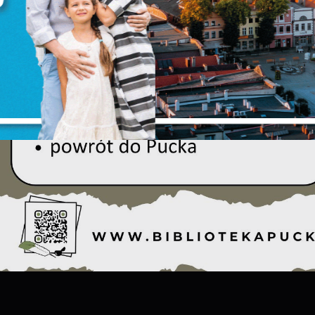
liki cookies odpowiadają na podejmowane przez Ciebie działania w celu m.in.
ięcej
ostosowania Twoich ustawień preferencji prywatności, logowania czy wypełniania
ormularzy. Dzięki plikom cookies strona, z której korzystasz, może działać bez zakłóce
unkcjonalne i personalizacyjne
ego typu pliki cookies umożliwiają stronie internetowej zapamiętanie
prowadzonych przez Ciebie ustawień oraz personalizację określonych
unkcjonalności czy prezentowanych treści.
ZAPISZ WYBRANE
zięki tym plikom cookies możemy zapewnić Ci większy komfort korzystania z
ięcej
ZEZWÓL NA WSZYSTKIE
unkcjonalności naszej strony poprzez dopasowanie jej do Twoich indywidualnych
referencji. Wyrażenie zgody na funkcjonalne i personalizacyjne pliki cookies
warantuje dostępność większej ilości funkcji na stronie.
nalityczne
nalityczne pliki cookies pomagają nam rozwijać się i dostosowywać do Twoich
otrzeb.
ookies analityczne pozwalają na uzyskanie informacji w zakresie wykorzystywania
ięcej
itryny internetowej, miejsca oraz częstotliwości, z jaką odwiedzane są nasze serwis
ww. Dane pozwalają nam na ocenę naszych serwisów internetowych pod względe
ch popularności wśród użytkowników. Zgromadzone informacje są przetwarzane w
ormie zanonimizowanej. Wyrażenie zgody na analityczne pliki cookies gwarantuje
eklamowe
ostępność wszystkich funkcjonalności.