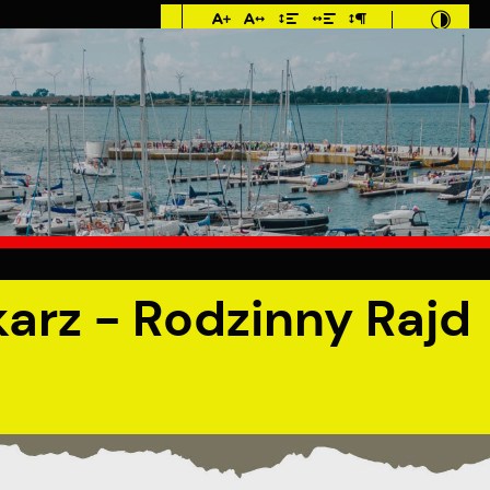
Imieniny: Dorota,
Konrad, Kajetan
9°C
MIESZKANIEC
TURYSTYKA
INWES
Rajd Rowerowy
arz - Rodzinny Rajd