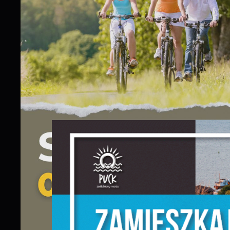
S
j
N
N
u