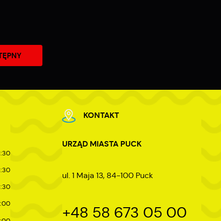
ej
TĘPNY
KONTAKT
URZĄD MIASTA PUCK
5:30
5:30
ul. 1 Maja 13, 84-100 Puck
5:30
7:00
+48 58 673 05 00
4:00