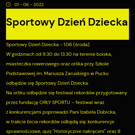
preferencji prywatności, logowania czy wypełniania
01 - 06 - 2022
Funkcjonalne i personalizacyjne
formularzy. Dzięki plikom cookies strona, z której korzystasz,
może działać bez zakłóceń.
Sportowy Dzień Dziecka
Tego typu pliki cookies umożliwiają stronie internetowej
zapamiętanie wprowadzonych przez Ciebie ustawień oraz
personalizację określonych funkcjonalności czy
Sportowy Dzień Dziecka - 1.06 (środa)
prezentowanych treści.
W godzinach od 9.30 do 13.30 na terenie boiska,
Dzięki tym plikom cookies możemy zapewnić Ci większy
Więcej
komfort korzystania z funkcjonalności naszej strony poprzez
miasteczka rowerowego oraz orlika przy Szkole
dopasowanie jej do Twoich indywidualnych preferencji.
Podstawowej im. Mariusza Zaruskiego w Pucku
Analityczne
Wyrażenie zgody na funkcjonalne i personalizacyjne pliki
odbędzie się Sportowy Dzień Dziecka.
cookies gwarantuje dostępność większej ilości funkcji na
Analityczne pliki cookies pomagają nam rozwijać się i
Na orliku odbędzie się festiwal rekordów przygotowany
stronie.
dostosowywać do Twoich potrzeb.
przez fundację ORŁY SPORTU – festiwal wraz
Cookies analityczne pozwalają na uzyskanie informacji w
Więcej
z konkurencjami poprowadzi Pani Izabela Dubicka,
zakresie wykorzystywania witryny internetowej, miejsca oraz
w trakcie bicia rekordów odbędą się: konkurencje
częstotliwości, z jaką odwiedzane są nasze serwisy www.
sprawnościowe, quiz "Historycznie nakręceni" oraz 8
Reklamowe
Dane pozwalają nam na ocenę naszych serwisów