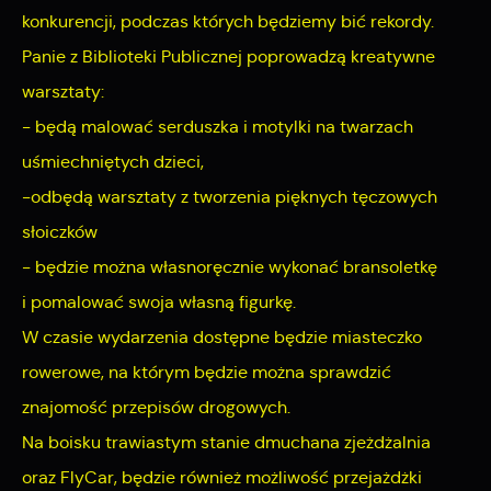
konkurencji, podczas których będziemy bić rekordy.
internetowych pod względem ich popularności wśród
Dzięki reklamowym plikom cookies prezentujemy Ci
użytkowników. Zgromadzone informacje są przetwarzane w
Panie z Biblioteki Publicznej poprowadzą kreatywne
najciekawsze informacje i aktualności na stronach naszych
formie zanonimizowanej. Wyrażenie zgody na analityczne pliki
warsztaty:
partnerów.
cookies gwarantuje dostępność wszystkich funkcjonalności.
- będą malować serduszka i motylki na twarzach
Promocyjne pliki cookies służą do prezentowania Ci naszych
Więcej
komunikatów na podstawie analizy Twoich upodobań oraz
uśmiechniętych dzieci,
Twoich zwyczajów dotyczących przeglądanej witryny
-odbędą warsztaty z tworzenia pięknych tęczowych
internetowej. Treści promocyjne mogą pojawić się na
słoiczków
stronach podmiotów trzecich lub firm będących naszymi
- będzie można własnoręcznie wykonać bransoletkę
partnerami oraz innych dostawców usług. Firmy te działają w
i pomalować swoja własną figurkę.
charakterze pośredników prezentujących nasze treści w
W czasie wydarzenia dostępne będzie miasteczko
postaci wiadomości, ofert, komunikatów mediów
społecznościowych.
rowerowe, na którym będzie można sprawdzić
znajomość przepisów drogowych.
Na boisku trawiastym stanie dmuchana zjeżdżalnia
oraz FlyCar, będzie również możliwość przejażdżki