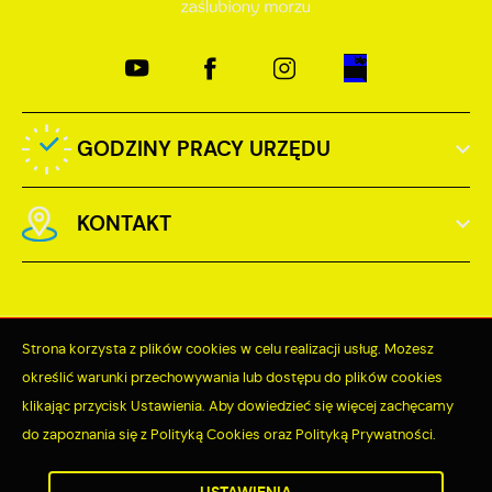
GODZINY PRACY URZĘDU
KONTAKT
Strona korzysta z plików cookies w celu realizacji usług. Możesz
Odwiedzin: 3723427
określić warunki przechowywania lub dostępu do plików cookies
klikając przycisk Ustawienia. Aby dowiedzieć się więcej zachęcamy
Online: 376
do zapoznania się z Polityką Cookies oraz Polityką Prywatności.
ZAPISZ WYBRANE