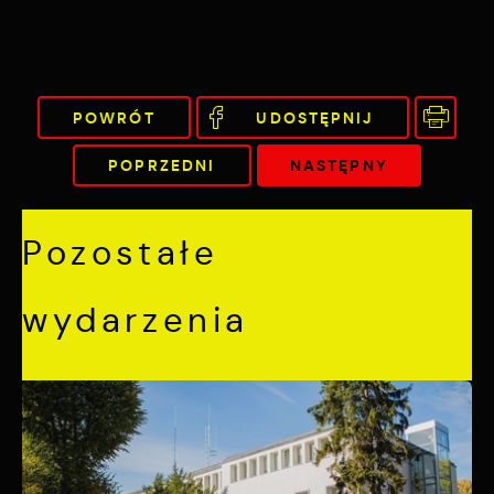
POWRÓT
UDOSTĘPNIJ
POPRZEDNI
NASTĘPNY
Pozostałe
wydarzenia