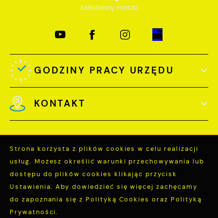
GODZINY PRACY URZĘDU
KONTAKT
Strona korzysta z plików cookies w celu realizacji
usług. Możesz określić warunki przechowywania lub
Odwiedzin: 3771910
dostępu do plików cookies klikając przycisk
Online: 330
Ustawienia. Aby dowiedzieć się więcej zachęcamy
do zapoznania się z Polityką Cookies oraz Polityką
Prywatności.
ZAPISZ WYBRANE