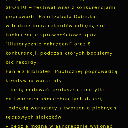
SPORTU – festiwal wraz z konkurencjami
Cookies analityczne pozwalają na uzyskanie
Więcej
informacji w zakresie wykorzystywania witryny
poprowadzi Pani Izabela Dubicka,
internetowej, miejsca oraz częstotliwości, z
w trakcie bicia rekordów odbędą się:
Reklamowe
jaką odwiedzane są nasze serwisy www. Dane
konkurencje sprawnościowe, quiz
pozwalają nam na ocenę naszych serwisów
Dzięki reklamowym plikom cookies
"Historycznie nakręceni" oraz 8
internetowych pod względem ich popularności
prezentujemy Ci najciekawsze informacje i
konkurencji, podczas których będziemy
wśród użytkowników. Zgromadzone informacje
aktualności na stronach naszych partnerów.
bić rekordy.
są przetwarzane w formie zanonimizowanej.
Promocyjne pliki cookies służą do
Więcej
Wyrażenie zgody na analityczne pliki cookies
Panie z Biblioteki Publicznej poprowadzą
prezentowania Ci naszych komunikatów na
gwarantuje dostępność wszystkich
kreatywne warsztaty:
podstawie analizy Twoich upodobań oraz
funkcjonalności.
- będą malować serduszka i motylki
Twoich zwyczajów dotyczących przeglądanej
witryny internetowej. Treści promocyjne mogą
na twarzach uśmiechniętych dzieci,
pojawić się na stronach podmiotów trzecich
-odbędą warsztaty z tworzenia pięknych
lub firm będących naszymi partnerami oraz
tęczowych słoiczków
innych dostawców usług. Firmy te działają w
- będzie można własnoręcznie wykonać