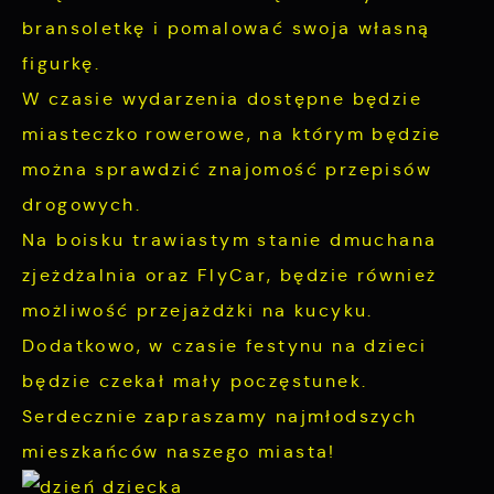
charakterze pośredników prezentujących nasze
bransoletkę i pomalować swoja własną
treści w postaci wiadomości, ofert,
figurkę.
komunikatów mediów społecznościowych.
W czasie wydarzenia dostępne będzie
miasteczko rowerowe, na którym będzie
można sprawdzić znajomość przepisów
drogowych.
Na boisku trawiastym stanie dmuchana
zjeżdżalnia oraz FlyCar, będzie również
możliwość przejażdżki na kucyku.
Dodatkowo, w czasie festynu na dzieci
będzie czekał mały poczęstunek.
Serdecznie zapraszamy najmłodszych
mieszkańców naszego miasta!