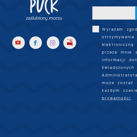
R
i
D
u
n
f
p
c
Wyrażam zgo
otrzymywanie
P
W
elektroniczną
k
T
przeze mnie 
i
informacji do
s
świadczonych 
p
Administrator
w
może zostać 
p
każdym czas
s
prywatności