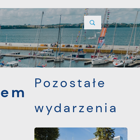
YCJE
PROJEKTY UNIJNE
KONTAKT
POPRZEDNI
NASTĘPNY
Pozostałe
rem
wydarzenia