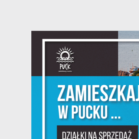
S
c
m
N
N
f
k
P
W