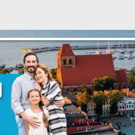
Ustawienia
zanujemy Twoją prywatność. Możesz zmienić ustawienia
ookies lub zaakceptować je wszystkie. W dowolnym
omencie możesz dokonać zmiany swoich ustawień.
iezbędne
iezbędne pliki cookies służą do prawidłowego
unkcjonowania strony internetowej i umożliwiają Ci
omfortowe korzystanie z oferowanych przez nas usług.
liki cookies odpowiadają na podejmowane przez Ciebie
ięcej