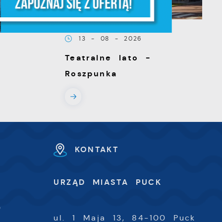
z,
13 - 08 - 2026
Teatralne lato -
Roszpunka
z
KONTAKT
U
URZĄD MIASTA PUCK
-
0
ul. 1 Maja 13, 84-100 Puck