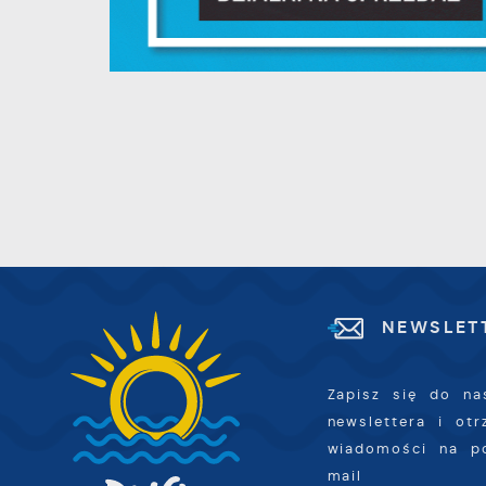
d
p
f
F
m
T
z
p
p
D
W
k
d
W
A
c
NEWSLET
A
s
d
Zapisz się do na
C
W
newslettera i ot
z
wiadomości na p
c
mail
D