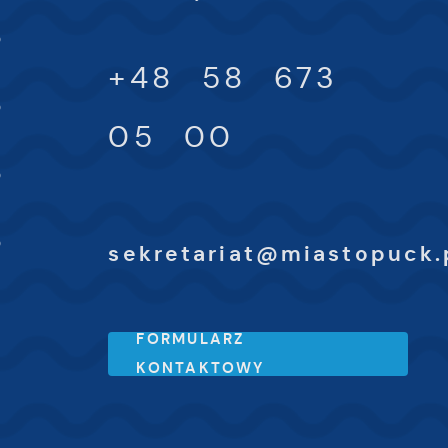
-
0
ki
+48 58 673
-
0
h
05 00
-
0
-
0
sekretariat@miastopuck.
FORMULARZ
KONTAKTOWY