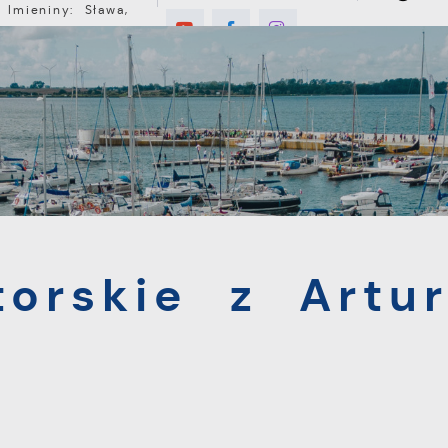
Imieniny: Sława,
Jakub, Stefan
°C
E
MIESZKANIEC
TURYSTYKA
INWEST
ie z Arturem Andrusem
torskie z Artu